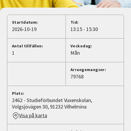
Nyheter
Avdelningar
Startdatum:
Tid:
2026-10-19
13:15 - 15:30
Lyssna
Antal tillfällen:
Veckodag:
1
Mån
Arrangemangsnr:
79768
Plats:
2462 - Studieförbundet Vuxenskolan,
Volgsjövägen 30, 91232 Vilhelmina
Visa på karta