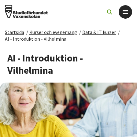
Startsida
/
Kurser och evenemang
/
Data & IT kurser
/
Det här gör vi
AI - Introduktion - Vilhelmina
För dig som
AI - Introduktion -
Vilhelmina
Sök kurser och evenemang
Om SV
Starta studiecirkel
Cirkelledare