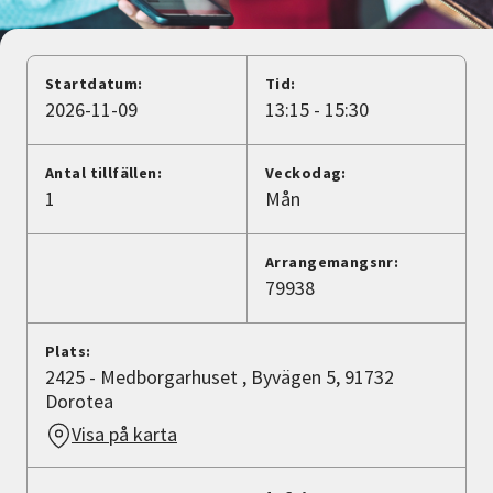
Nyheter
Avdelningar
Startdatum:
Tid:
2026-11-09
13:15 - 15:30
Lyssna
Antal tillfällen:
Veckodag:
1
Mån
Arrangemangsnr:
79938
Plats:
2425 - Medborgarhuset , Byvägen 5, 91732
Dorotea
Visa på karta