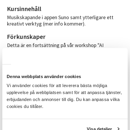
Kursinnehåll
Musikskapande i appen Suno samt ytterligare ett
kreativt verktyg (mer info kommer).
Förkunskaper
Detta är en fortsättning på vår workshop "AI
introduktion" och "AI fortsättning". Det är en fördel
om du kan vissa grunder om att använda dator eller
surfplatta, tex gå ut på internet.
Att ta med
Denna webbplats använder cookies
Medtag laptop, surfplatta eller mobil (smartphone)
Vi använder cookies för att leverera bästa möjliga
om ni vill vara med på den praktiska övningen.
upplevelse på webbplatsen samt för att anpassa tjänster,
erbjudanden och annonser till dig. Du kan anpassa vilka
Kursledare
cookies du tillåter.
Kursledare är Gabriel Eliasson, en erfaren pedagog
med lång erfarenhet utav utbildningar i digital teknik
för seniorer. Gabriel finns med digitalt. Lokal ledare
Visa detaljer