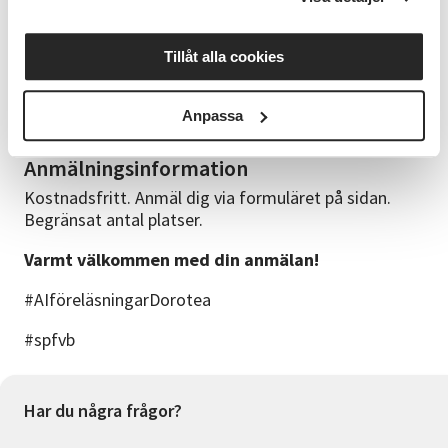
finns med i det fysiska rummet.
Frågor
Tillåt alla cookies
0942-103 30
Anpassa
dorotea@sv.se
Anmälningsinformation
Kostnadsfritt. Anmäl dig via formuläret på sidan.
Begränsat antal platser.
Varmt välkommen med din anmälan!
#AIföreläsningarDorotea
#spfvb
Har du några frågor?