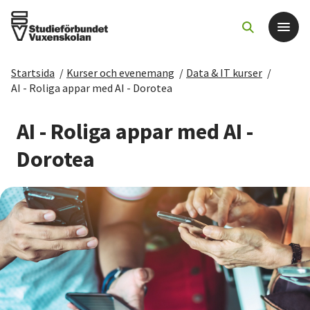
Startsida
/
Kurser och evenemang
/
Data & IT kurser
/
Det här gör vi
AI - Roliga appar med AI - Dorotea
För dig som
AI - Roliga appar med AI -
Dorotea
Sök kurser och evenemang
Om SV
Starta studiecirkel
Cirkelledare