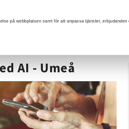
Sök
velse på webbplatsen samt för att anpassa tjänster, erbjudanden 
Om SV
Sta
MANG
 - Roliga appar med AI - Umeå
med AI - Umeå