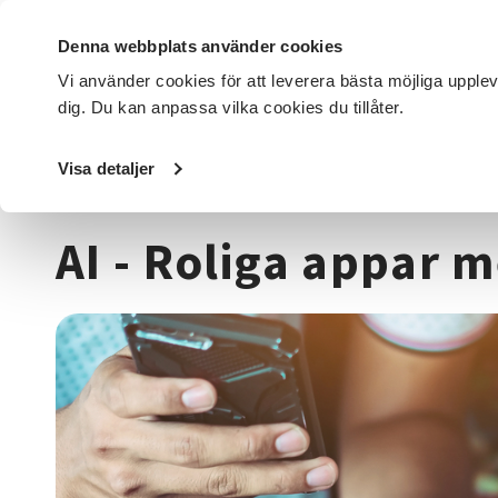
Denna webbplats använder cookies
Vi använder cookies för att leverera bästa möjliga upple
dig. Du kan anpassa vilka cookies du tillåter.
DET HÄR GÖR VI
FÖR DIG SOM
SÖK KURSER OCH EVENE
Visa detaljer
Startsida
/
Kurser och evenemang
/
Data & IT kurser
/
AI
AI - Roliga appar 