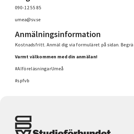
090-12 55 85
umea@sv.se
Anmälningsinformation
Kostnadsfritt. Anmäl dig via formuläret på sidan. Begrä
Varmt välkommen med din anmälan!
#AIföreläsningarUmeå
#spfvb