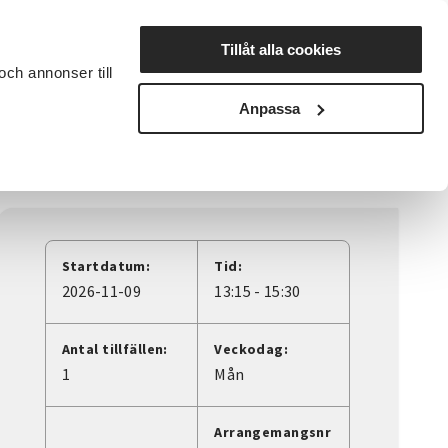
Lyssna
Tillåt alla cookies
och annonser till
rta studiecirkel
Cirkelledare
Nyheter
Avdelningar
Anpassa
Startdatum:
Tid:
2026-11-09
13:15 - 15:30
Antal tillfällen:
Veckodag:
1
Mån
Arrangemangsnr