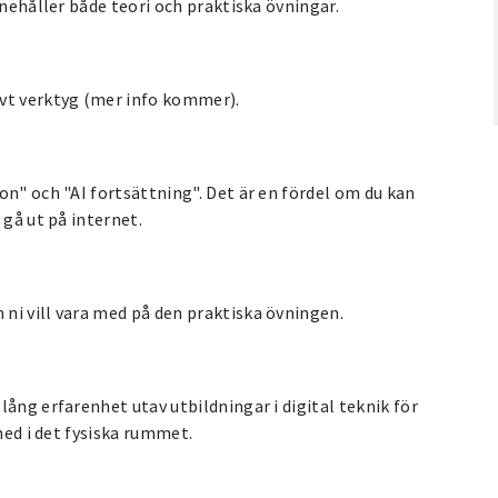
nnehåller både teori och praktiska övningar.
ivt verktyg (mer info kommer).
on" och "AI fortsättning". Det är en fördel om du kan
 gå ut på internet.
ni vill vara med på den praktiska övningen.
ång erfarenhet utav utbildningar i digital teknik för
med i det fysiska rummet.