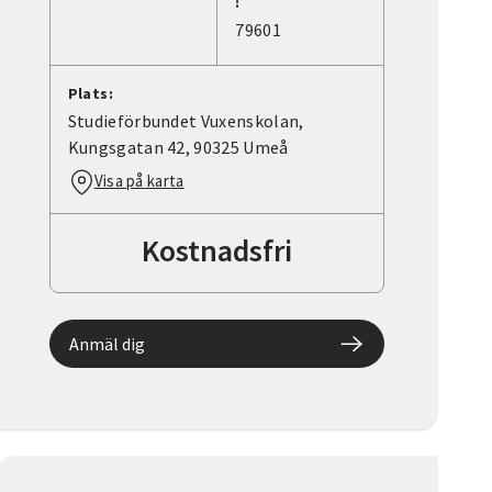
:
79601
Plats:
Studieförbundet Vuxenskolan,
Kungsgatan 42, 90325 Umeå
Visa på karta
Kostnadsfri
Anmäl dig