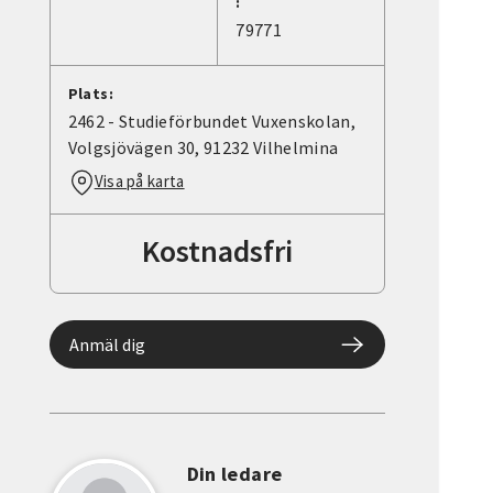
:
79771
Plats:
2462 - Studieförbundet Vuxenskolan,
Volgsjövägen 30, 91232 Vilhelmina
Visa på karta
Kostnadsfri
Anmäl dig
Din ledare