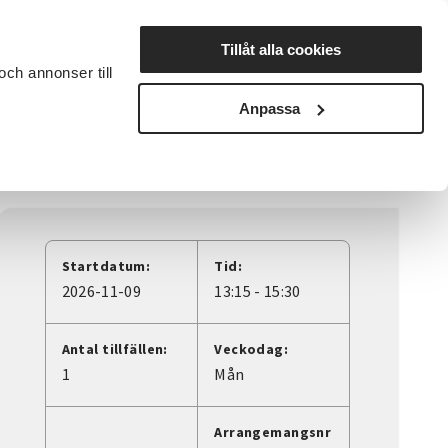
Lyssna
Tillåt alla cookies
och annonser till
rta studiecirkel
Cirkelledare
Nyheter
Avdelningar
Anpassa
Startdatum:
Tid:
2026-11-09
13:15 - 15:30
Antal tillfällen:
Veckodag:
1
Mån
Arrangemangsnr