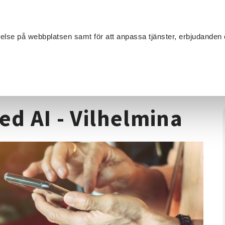
Sök
velse på webbplatsen samt för att anpassa tjänster, erbjudanden 
Om SV
Sta
MANG
 - Roliga appar med AI - Vilhelmina
ed AI - Vilhelmina