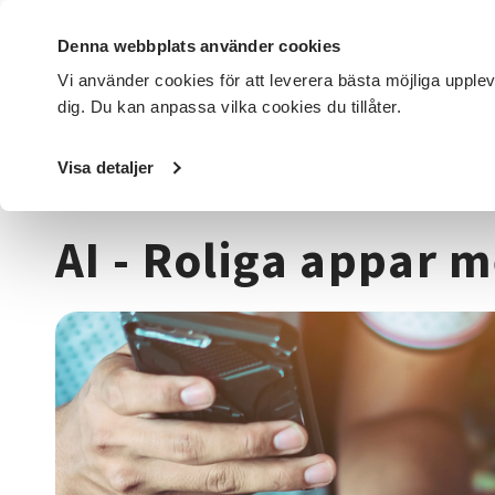
Denna webbplats använder cookies
Vi använder cookies för att leverera bästa möjliga upple
dig. Du kan anpassa vilka cookies du tillåter.
DET HÄR GÖR VI
FÖR DIG SOM
SÖK KURSER OCH EVENE
Visa detaljer
Startsida
/
Kurser och evenemang
/
Data & IT kurser
/
AI
AI - Roliga appar m