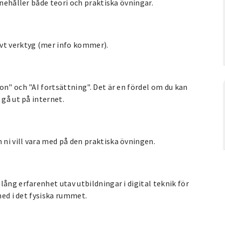
nnehåller både teori och praktiska övningar.
ivt verktyg (mer info kommer).
on" och "AI fortsättning". Det är en fördel om du kan
 gå ut på internet.
ni vill vara med på den praktiska övningen.
ång erfarenhet utav utbildningar i digital teknik för
med i det fysiska rummet.