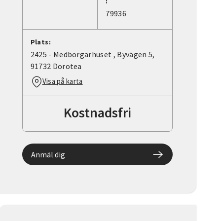
:
79936
Plats:
2425 - Medborgarhuset , Byvägen 5,
91732 Dorotea
Visa på karta
Kostnadsfri
Anmäl dig