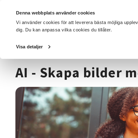
Denna webbplats använder cookies
Vi använder cookies för att leverera bästa möjliga upple
dig. Du kan anpassa vilka cookies du tillåter.
DET HÄR GÖR VI
FÖR DIG SOM
SÖK KURSER OCH EVENE
Visa detaljer
Startsida
/
Kurser och evenemang
/
Data & IT kurser
/
AI
AI - Skapa bilder m