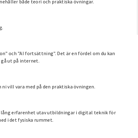
nnehåller både teori och praktiska övningar.
g.
on" och "AI fortsättning". Det är en fördel om du kan
 gå ut på internet.
ni vill vara med på den praktiska övningen.
ång erfarenhet utav utbildningar i digital teknik för
med i det fysiska rummet.