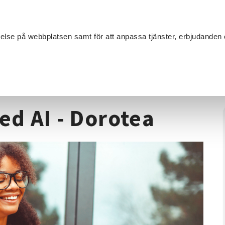
Sök
velse på webbplatsen samt för att anpassa tjänster, erbjudanden 
Om SV
Sta
MANG
 - Skapa bilder med AI - Dorotea
ed AI - Dorotea