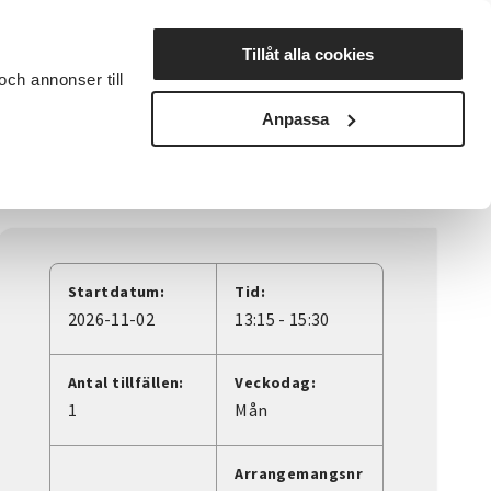
Lyssna
Tillåt alla cookies
och annonser till
rta studiecirkel
Cirkelledare
Nyheter
Avdelningar
Anpassa
Startdatum:
Tid:
2026-11-02
13:15 - 15:30
Antal tillfällen:
Veckodag:
1
Mån
Arrangemangsnr