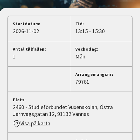
Nyheter
Avdelningar
Startdatum:
Tid:
2026-11-02
13:15 - 15:30
Lyssna
Antal tillfällen:
Veckodag:
1
Mån
Arrangemangsnr:
79761
Plats:
2460 - Studieförbundet Vuxenskolan, Östra
Järnvägsgatan 12, 91132 Vännäs
Visa på karta