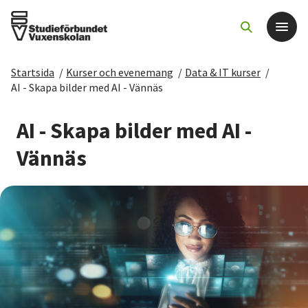
Startsida
/
Kurser och evenemang
/
Data & IT kurser
/
Det här gör vi
AI - Skapa bilder med AI - Vännäs
För dig som
AI - Skapa bilder med AI -
Vännäs
Sök kurser och evenemang
Om SV
Starta studiecirkel
Cirkelledare