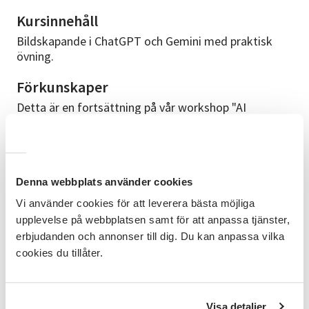
Kursinnehåll
Bildskapande i ChatGPT och Gemini med praktisk
övning.
Förkunskaper
Detta är en fortsättning på vår workshop "AI
introduktion" och "AI fortsättning". Det är en fördel
om du kan vissa grunder om att använda dator eller
surfplatta, tex gå ut på internet.
Att ta med
Denna webbplats använder cookies
Medtag laptop, surfplatta eller mobil (smartphone)
Vi använder cookies för att leverera bästa möjliga
om ni vill vara med på den praktiska övningen.
upplevelse på webbplatsen samt för att anpassa tjänster,
erbjudanden och annonser till dig. Du kan anpassa vilka
Kursledare
cookies du tillåter.
Kursledare är Gabriel Eliasson, en erfaren pedagog
med lång erfarenhet utav utbildningar i digital teknik
för seniorer. Gabriel finns med digitalt. Lokal ledare
Visa detaljer