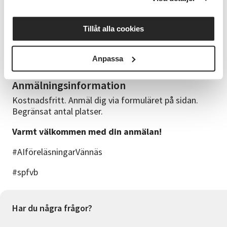
finns med i det fysiska rummet.
Frågor
Tillåt alla cookies
0935-132 40
Anpassa
vannas@sv.se
Anmälningsinformation
Kostnadsfritt. Anmäl dig via formuläret på sidan.
Begränsat antal platser.
Varmt välkommen med din anmälan!
#AIföreläsningarVännäs
#spfvb
Har du några frågor?