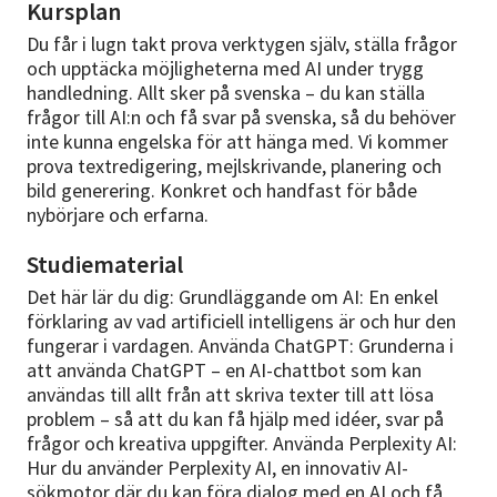
Kursplan
Du får i lugn takt prova verktygen själv, ställa frågor
och upptäcka möjligheterna med AI under trygg
handledning. Allt sker på svenska – du kan ställa
frågor till AI:n och få svar på svenska, så du behöver
inte kunna engelska för att hänga med. Vi kommer
prova textredigering, mejlskrivande, planering och
bild generering. Konkret och handfast för både
nybörjare och erfarna.
Studiematerial
Det här lär du dig: Grundläggande om AI: En enkel
förklaring av vad artificiell intelligens är och hur den
fungerar i vardagen. Använda ChatGPT: Grunderna i
att använda ChatGPT – en AI-chattbot som kan
användas till allt från att skriva texter till att lösa
problem – så att du kan få hjälp med idéer, svar på
frågor och kreativa uppgifter. Använda Perplexity AI:
Hur du använder Perplexity AI, en innovativ AI-
sökmotor där du kan föra dialog med en AI och få