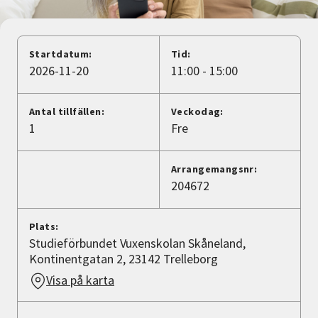
Nyheter
Avdelningar
Startdatum:
Tid:
2026-11-20
11:00 - 15:00
Lyssna
Antal tillfällen:
Veckodag:
1
Fre
Arrangemangsnr:
204672
Plats:
Studieförbundet Vuxenskolan Skåneland,
Kontinentgatan 2, 23142 Trelleborg
Visa på karta