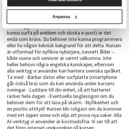
Bra att veta
Anpassa
Inga särskilda förkunskaper inom AI behövs.
Grundläggande dator- och internetvana (t.ex. att
kunna surfa på webben och skicka e-post) är det
enda som krävs. Du behöver inte kunna programmera
eller ha någon teknisk bakgrund för att delta. Kursen
är utformad för nyfikna nybörjare, oavsett ålder –
både vuxna och seniorer är varmt välkomna. Inte
heller behövs några engelska kunskaper, eftersom
alla verktyg vi använder kan hantera svenska språket.
Ta med: -Bärbar dator eller surfplatta (smartphone
går också bra) som du kan använda under kursens
övningar. -Laddare till din enhet, så att batteriet
räcker hela dagen. -Eventuella läsglasögon om du
behöver dem för att läsa på skärm. -Nyfikenhet och
en positiv attityd! Kursen blir roligast om du kommer
med ett öppet sinne och vilja att prova nya saker. Alla
AI-verktyg vi använder är kostnadsfria. Vi ser till att
det finns internet uppkoppling på kursen.