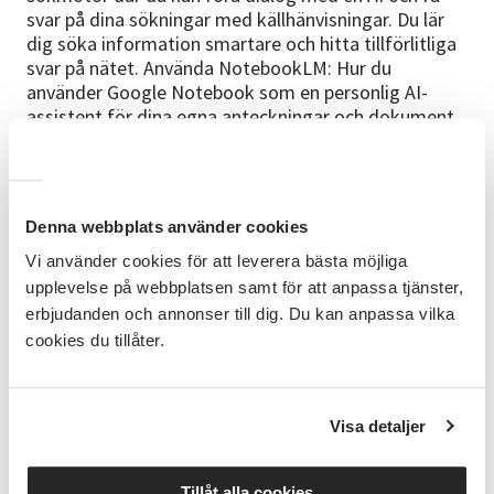
svar på dina sökningar med källhänvisningar. Du lär
dig söka information smartare och hitta tillförlitliga
svar på nätet. Använda NotebookLM: Hur du
använder Google Notebook som en personlig AI-
assistent för dina egna anteckningar och dokument.
Du får lära dig att ladda upp eget material och låta
AI:n besvara frågor eller sammanfatta utifrån det –
NotebookLM kan bara ge svar baserat på det du själv
laddar upp. Tips och begränsningar: Praktiska tips för
Denna webbplats använder cookies
att skriva bra frågor (prompts) och förstå AI-
verktygens begränsningar – t.ex. att AI inte alltid har
Vi använder cookies för att leverera bästa möjliga
rätt och att du bör granska viktiga svar. Vi diskuterar
upplevelse på webbplatsen samt för att anpassa tjänster,
också etik och säkerhet för att använda AI
erbjudanden och annonser till dig. Du kan anpassa vilka
ansvarsfullt.
cookies du tillåter.
Cirkelledare
Vincent Vitlock - erfaren pedagog med många års
Visa detaljer
erfarenhet av att undervisa vuxna i digitalteknologi
och AI. Specialiserad på att göra komplexa ämnen
tillgängliga och praktiska.
Tillåt alla cookies