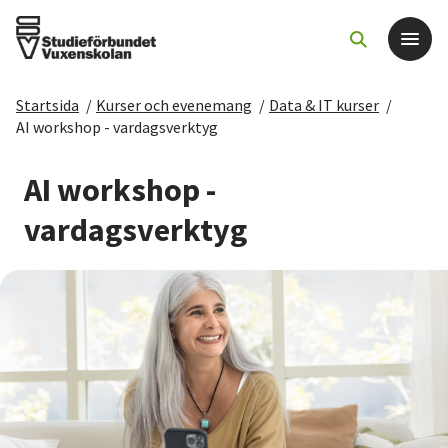
Startsida
/
Kurser och evenemang
/
Data & IT kurser
/
Det här gör vi
AI workshop - vardagsverktyg
För dig som
AI workshop -
vardagsverktyg
Sök kurser och evenemang
Om SV
Starta studiecirkel
Cirkelledare