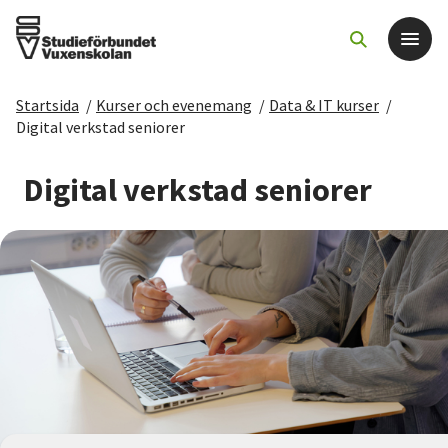
Startsida
/
Kurser och evenemang
/
Data & IT kurser
/
Det här gör vi
Digital verkstad seniorer
För dig som
Digital verkstad seniorer
Sök kurser och evenemang
Om SV
Starta studiecirkel
Cirkelledare