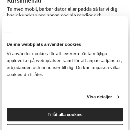
Kursinnehåll
Ta med mobil, bärbar dator eller padda så lär vi dig
basic kunskap om appar, sociala medier och
videosamtal med mera. Vi inleder träffarna med ca
20-30 minuters föreläsningar/genomgång, därefter
fikar vi och hjälper varandra med olika digitala
problem/utmaningar.
Denna webbplats använder cookies
Hösten-26
Vi använder cookies för att leverera bästa möjliga
upplevelse på webbplatsen samt för att anpassa tjänster,
5/10, 19/10, 2/11, 16/11, 30/11
erbjudanden och annonser till dig. Du kan anpassa vilka
Mer info kommer
cookies du tillåter.
Anmälningsinformation
Ingen anmälan krävs, man kan delta på enstaka
Visa detaljer
tillfällen Cirkeln är kostnadsfri och är i samverkan
med Seniorcentrum Bengtsfors kommun och
Socialstyrelsen "Motverka ofrivillig ensamhet"
Tillåt alla cookies
Vad är en studiecirkel? Studiecirkeln har en speciell