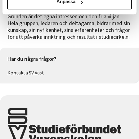
Anpassa
pedagogisk form. I en studiecirkel träffas deltagare i
små grupper för att lära sig något tillsammans.
Grunden är det egna intressen och den fria viljan.
Hela gruppen, ledaren och deltagarna, bidrar med sin
kunskap, sin nyfikenhet, sina erfarenheter och frågor
för att påverka inriktning och resultat i studiecirkeln.
Har du några frågor?
Kontakta SV Väst