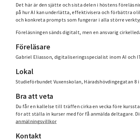
Det här är den sjätte och sista delen i höstens föreläsn
på hur AI kan underlätta, effektivisera och förbättra ol
och konkreta prompts som fungerar i alla större verkt
Föreläsningen sänds digitalt, men en ansvarig cirkelleda
Föreläsare
Gabriel Eliasson, digitaliseringsspecialist inom AI och IT
Lokal
Studieförbundet Vuxenskolan, Häradshövdingegatan 8 i 
Bra att veta
Du får en kallelse till träffen cirka en vecka före kursst
för att ställa in kurser med för få anmälda deltagare. 
anmälningsvillkor
Kontakt