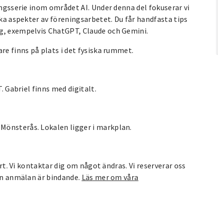
ingsserie inom området AI. Under denna del fokuserar vi
ika aspekter av föreningsarbetet. Du får handfasta tips
yg, exempelvis ChatGPT, Claude och Gemini.
re finns på plats i det fysiska rummet.
. Gabriel finns med digitalt.
Mönsterås. Lokalen ligger i markplan.
art. Vi kontaktar dig om något ändras. Vi reserverar oss
Din anmälan är bindande.
Läs mer om våra