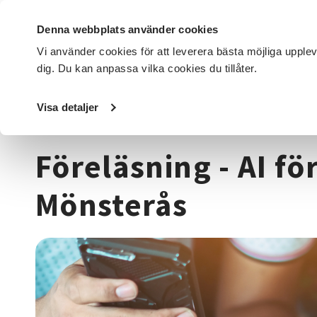
Denna webbplats använder cookies
Vi använder cookies för att leverera bästa möjliga upple
dig. Du kan anpassa vilka cookies du tillåter.
DET HÄR GÖR VI
FÖR DIG SOM
SÖK KURSER OCH EVENE
Visa detaljer
Startsida
/
Kurser och evenemang
/
Data & IT kurser
/
Fö
Föreläsning - AI fö
Mönsterås