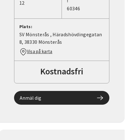
:
12
60346
Plats:
SV Mönsterås , Häradshövdingegatan
8, 38330 Mönsterås
Visa på karta
Kostnadsfri
Anmäl dig