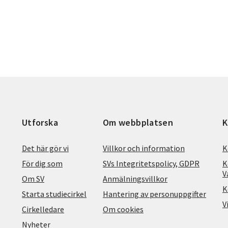
Utforska
Om webbplatsen
K
Det här gör vi
Villkor och information
K
För dig som
SVs Integritetspolicy, GDPR
K
V
Om SV
Anmälningsvillkor
K
Starta studiecirkel
Hantering av personuppgifter
V
Cirkelledare
Om cookies
Nyheter