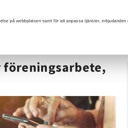
Sök
velse på webbplatsen samt för att anpassa tjänster, erbjudanden 
Om SV
Sta
MANG
reläsning - AI för föreningsarbete, Mönsterås
r föreningsarbete,