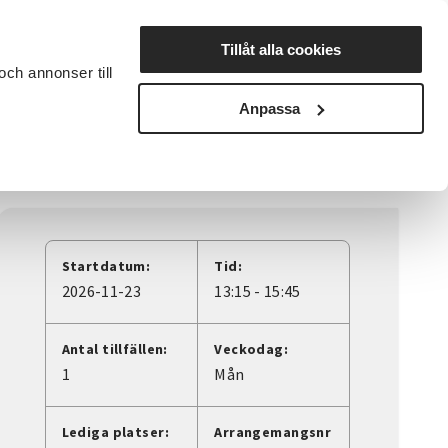
Lyssna
Tillåt alla cookies
och annonser till
rta studiecirkel
Cirkelledare
Nyheter
Avdelningar
Anpassa
Startdatum:
Tid:
2026-11-23
13:15 - 15:45
Antal tillfällen:
Veckodag:
1
Mån
Lediga platser:
Arrangemangsnr