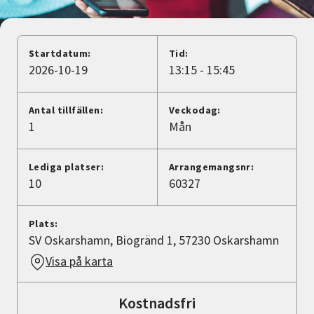
Nyheter
Avdelningar
Startdatum:
Tid:
2026-10-19
13:15 - 15:45
Lyssna
Antal tillfällen:
Veckodag:
1
Mån
Lediga platser:
Arrangemangsnr:
10
60327
Plats:
SV Oskarshamn, Biogränd 1, 57230 Oskarshamn
Visa på karta
Kostnadsfri