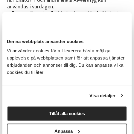
användas i vardagen.
● Prova själv - Handledda övningar där du får testa
att använda AI-verktyg.
Föreläsare
Gabriel Eliasson, digitaliseringsspecialist inom AI och
Denna webbplats använder cookies
IT. Gabriel finns med digitalt.
Vi använder cookies för att leverera bästa möjliga
upplevelse på webbplatsen samt för att anpassa tjänster,
Lokal
erbjudanden och annonser till dig. Du kan anpassa vilka
Studieförbundet Vuxenskolan, Biogränd 1 i
cookies du tillåter.
Oskarshamn
Bra att veta
Visa detaljer
Vi skickar en kallelse via mail ca 1 vecka innan
föreläsningen. Det är bra om du inför föreläsningen
har laddat ner appen ChatGPT på din mobiltelefon då
Tillåt alla cookies
det kommer finnas möjlighet att utforska dess
funktioner.
Anpassa