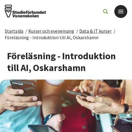
Startsida
/
Kurser och evenemang
/
Data & IT kurser
/
Det här gör vi
Föreläsning - Introduktion till AI, Oskarshamn
För dig som
Föreläsning - Introduktion
till AI, Oskarshamn
Sök kurser och evenemang
Om SV
Starta studiecirkel
Cirkelledare