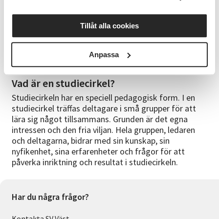
direkt efter anmälan, annat än det autosvar du får
om att din anmälan är skickad. Vi skickar
Tillåt alla cookies
kallelse/faktura 1-2 veckor innan kursstart. Efter
avslutad cirkel kommer du att få en
utvärderingsenkät mailad till dig. Vi uppskattar om
Anpassa
du har möjlighet att besvara den.
Vad är en studiecirkel?
Studiecirkeln har en speciell pedagogisk form. I en
studiecirkel träffas deltagare i små grupper för att
lära sig något tillsammans. Grunden är det egna
intressen och den fria viljan. Hela gruppen, ledaren
och deltagarna, bidrar med sin kunskap, sin
nyfikenhet, sina erfarenheter och frågor för att
påverka inriktning och resultat i studiecirkeln.
Har du några frågor?
Kontakta SV Väst