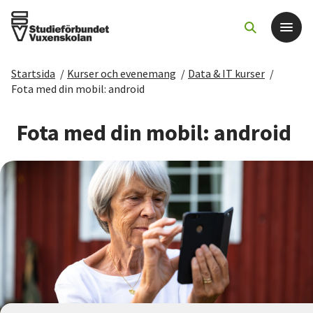
Startsida
/
Kurser och evenemang
/
Data & IT kurser
/
Det här gör vi
Fota med din mobil: android
För dig som
Fota med din mobil: android
Sök kurser och evenemang
Om SV
Starta studiecirkel
Cirkelledare