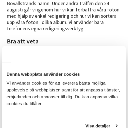
Bovallstrands hamn. Under andra träffen den 24
augusti går vi igenom hur vi kan förbättra våra foton
med hjälp av enkel redigering och hur vi kan sortera
upp våra foton i olika album. Vi använder bara
telefonens egna redigeringsverktyg.
Bra att veta
Ha med dig din telefon och laddsladd. Tänk på att ha
kläder efter väder.
Anmälningsinformation
Denna webbplats använder cookies
Anmälan till Jenna Wennberg på telefon 010-33 00
922 eller mejl jenna.wennberg@sv.se
Vi använder cookies för att leverera bästa möjliga
upplevelse på webbplatsen samt för att anpassa tjänster,
Studiecirkeln startar vid 6 anmälda deltagare. Om
erbjudanden och annonser till dig. Du kan anpassa vilka
inget datum är utsatt startar kursen så fort vi har
cookies du tillåter.
tillräckligt många anmälda. Anges datum är detta
preliminärt och kan bli framflyttat om vi behöver få
in fler anmälningar. Observera att vi regelrätt inte
skickar någon bekräftelse på anmälan via e-post
Visa detaljer