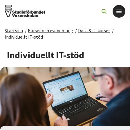
Startsida
/
Kurser och evenemang
/
Data & IT kurser
/
Det här gör vi
Individuellt IT-stöd
För dig som
Individuellt IT-stöd
Sök kurser och evenemang
Om SV
Starta studiecirkel
Cirkelledare