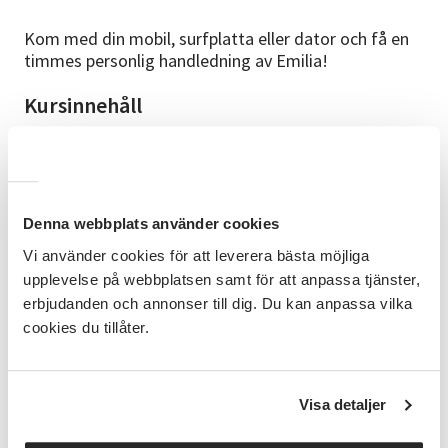
Kom med din mobil, surfplatta eller dator och få en
timmes personlig handledning av Emilia!
Kursinnehåll
Här har du möjlighet att ställa vilka frågor du vill för
att känna dig trygg i användandet av din
mobiltelefon, surfplatta eller dator. Det kan till
exempel handla om att lära känna mobiltelefonens
funktioner, komma i gång med att använda e-
Denna webbplats använder cookies
tjänster eller få tips kring säkerhet på internet. Inför
Vi använder cookies för att leverera bästa möjliga
första träffen har vi en telefonavstämning där du får
upplevelse på webbplatsen samt för att anpassa tjänster,
berätta vad du önskar stöd med.
erbjudanden och annonser till dig. Du kan anpassa vilka
cookies du tillåter.
Förkunskap
Både för dig som är helt nybörjare och för dig som
har viss vana men vill hålla dig uppdaterad med den
digitala utvecklingen.
Visa detaljer