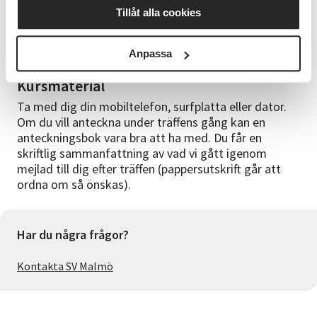
Kursledare
Tillåt alla cookies
Emilia Millner arbetar här på SV Malmö som
administratör och är utbildad inom kommunikation
och IT-support.
Anpassa
Kursmaterial
Ta med dig din mobiltelefon, surfplatta eller dator.
Om du vill anteckna under träffens gång kan en
anteckningsbok vara bra att ha med. Du får en
skriftlig sammanfattning av vad vi gått igenom
mejlad till dig efter träffen (pappersutskrift går att
ordna om så önskas).
Har du några frågor?
Kontakta SV Malmö