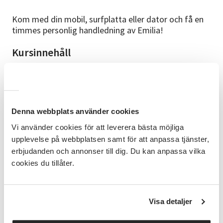
Kom med din mobil, surfplatta eller dator och få en
timmes personlig handledning av Emilia!
Kursinnehåll
Här har du möjlighet att ställa vilka frågor du vill för
att känna dig trygg i användandet av din
mobiltelefon, surfplatta eller dator. Det kan till
exempel handla om att lära känna mobiltelefonens
funktioner, komma i gång med att använda e-
Denna webbplats använder cookies
tjänster eller få tips kring säkerhet på internet. Inför
Vi använder cookies för att leverera bästa möjliga
första träffen har vi en telefonavstämning där du får
upplevelse på webbplatsen samt för att anpassa tjänster,
berätta vad du önskar stöd med.
erbjudanden och annonser till dig. Du kan anpassa vilka
cookies du tillåter.
Förkunskap
Både för dig som är helt nybörjare och för dig som
har viss vana men vill hålla dig uppdaterad med den
digitala utvecklingen.
Visa detaljer