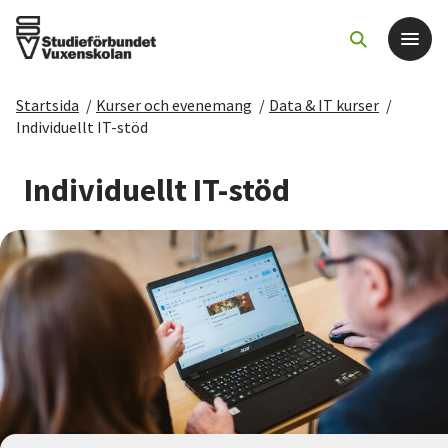
Startsida
/
Kurser och evenemang
/
Data & IT kurser
/
Det här gör vi
Individuellt IT-stöd
För dig som
Individuellt IT-stöd
Sök kurser och evenemang
Om SV
Starta studiecirkel
Cirkelledare