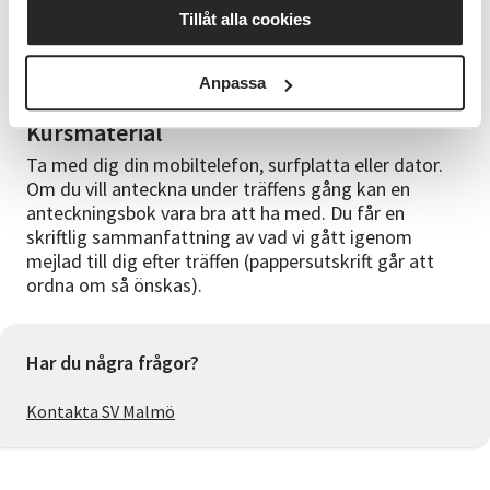
Kursledare
Tillåt alla cookies
Emilia Millner arbetar här på SV Malmö som
administratör och är utbildad inom kommunikation
och IT-support.
Anpassa
Kursmaterial
Ta med dig din mobiltelefon, surfplatta eller dator.
Om du vill anteckna under träffens gång kan en
anteckningsbok vara bra att ha med. Du får en
skriftlig sammanfattning av vad vi gått igenom
mejlad till dig efter träffen (pappersutskrift går att
ordna om så önskas).
Har du några frågor?
Kontakta SV Malmö