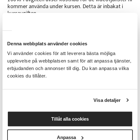
kommer använda under kursen. Detta är inbakat i
kursavgiften.
Cirkelledare
Vincent Vitlock - erfaren pedagog med många års
erfarenhet av att undervisa vuxna i digitalteknologi
Denna webbplats använder cookies
och AI. Specialiserad på att göra komplexa ämnen
Vi använder cookies för att leverera bästa möjliga
tillgängliga och praktiska.
upplevelse på webbplatsen samt för att anpassa tjänster,
erbjudanden och annonser till dig. Du kan anpassa vilka
Bra att veta
cookies du tillåter.
Inga särskilda förkunskaper inom AI behövs.
Grundläggande dator- och internetvana (t.ex. att
kunna surfa på webben och skicka e-post) är det
enda som krävs. Du behöver inte kunna programmera
Visa detaljer
eller ha någon teknisk bakgrund för att delta. Inte
heller behövs några engelska kunskaper, eftersom
Tillåt alla cookies
alla verktyg vi använder kan hantera svenska språket.
Ta med:
Anpassa