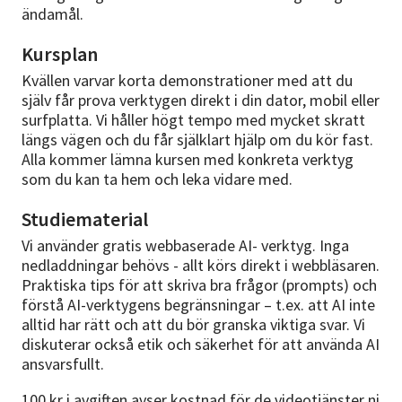
ändamål.
Kursplan
Kvällen varvar korta demonstrationer med att du
själv får prova verktygen direkt i din dator, mobil eller
surfplatta. Vi håller högt tempo med mycket skratt
längs vägen och du får själklart hjälp om du kör fast.
Alla kommer lämna kursen med konkreta verktyg
som du kan ta hem och leka vidare med.
Studiematerial
Vi använder gratis webbaserade AI- verktyg. Inga
nedladdningar behövs - allt körs direkt i webbläsaren.
Praktiska tips för att skriva bra frågor (prompts) och
förstå AI-verktygens begränsningar – t.ex. att AI inte
alltid har rätt och att du bör granska viktiga svar. Vi
diskuterar också etik och säkerhet för att använda AI
ansvarsfullt.
100 kr i avgiften avser kostnad för de videotjänster ni