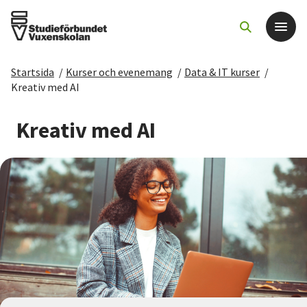
Startsida
/
Kurser och evenemang
/
Data & IT kurser
/
Det här gör vi
Kreativ med AI
För dig som
Kreativ med AI
Sök kurser och evenemang
Om SV
Starta studiecirkel
Cirkelledare