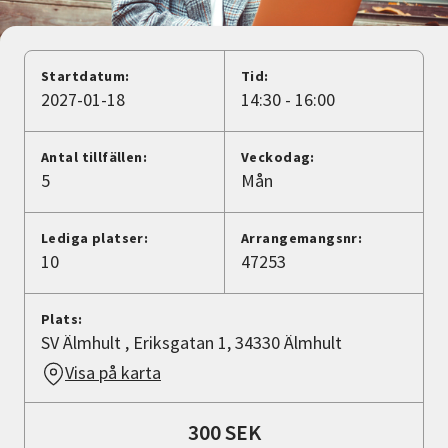
Nyheter
Avdelningar
Startdatum:
Tid:
2027-01-18
14:30 - 16:00
Lyssna
Antal tillfällen:
Veckodag:
5
Mån
Lediga platser:
Arrangemangsnr:
10
47253
Plats:
SV Älmhult , Eriksgatan 1, 34330 Älmhult
Visa på karta
300 SEK