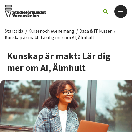
Startsida
/
Kurser och evenemang
/
Data & IT kurser
/
Det här gör vi
Kunskap är makt: Lär dig mer om AI, Älmhult
För dig som
Kunskap är makt: Lär dig
mer om AI, Älmhult
Sök kurser och evenemang
Om SV
Starta studiecirkel
Cirkelledare