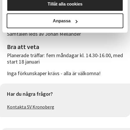
Tillåt alla cookies
Studieförbundet Vuxenskolans utbildningsfilmer om
AI
Anpassa
Cirkelledare
Samtalen leds av Johan Mellander
Bra att veta
Planerade träffar: fem måndagar kl. 14.30-16.00, med
start 18 januari
Inga förkunskaper krävs - alla är välkomna!
Har du några frågor?
Kontakta SV Kronoberg