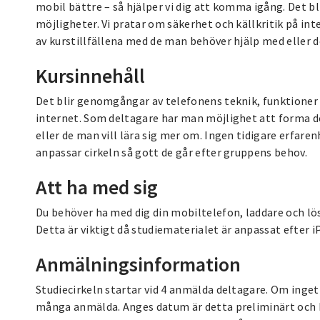
mobil bättre – så hjälper vi dig att komma igång. Det 
möjligheter. Vi pratar om säkerhet och källkritik på in
av kurstillfällena med de man behöver hjälp med eller d
Kursinnehåll
Det blir genomgångar av telefonens teknik, funktioner o
internet. Som deltagare har man möjlighet att forma d
eller de man vill lära sig mer om. Ingen tidigare erfar
anpassar cirkeln så gott de går efter gruppens behov.
Att ha med sig
Du behöver ha med dig din mobiltelefon, laddare och l
Detta är viktigt då studiematerialet är anpassat efter i
Anmälningsinformation
Studiecirkeln startar vid 4 anmälda deltagare. Om inget d
många anmälda. Anges datum är detta preliminärt och ka