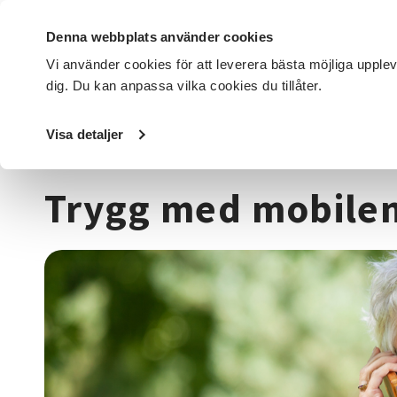
Denna webbplats använder cookies
Vi använder cookies för att leverera bästa möjliga upple
dig. Du kan anpassa vilka cookies du tillåter.
DET HÄR GÖR VI
FÖR DIG SOM
SÖK KURSER OCH EVENE
Visa detaljer
Startsida
/
Kurser och evenemang
/
Data & IT kurser
/
Tr
Trygg med mobilen