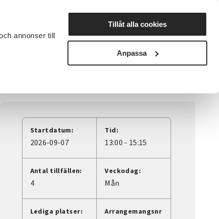
Lyssna
Tillåt alla cookies
och annonser till
rta studiecirkel
Cirkelledare
Nyheter
Avdelningar
Anpassa
Startdatum:
Tid:
2026-09-07
13:00 - 15:15
Antal tillfällen:
Veckodag:
4
Mån
Lediga platser:
Arrangemangsnr