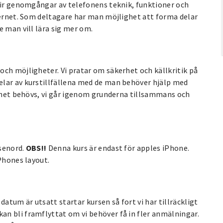
blir genomgångar av telefonens teknik, funktioner och
ternet. Som deltagare har man möjlighet att forma delar
e man vill lära sig mer om.
ch möjligheter. Vi pratar om säkerhet och källkritik på
elar av kurstillfällena med de man behöver hjälp med
enhet behövs, vi går igenom grunderna tillsammans och
ösenord.
OBS!!
Denna kurs är endast för apples iPhone.
Phones layout.
atum är utsatt startar kursen så fort vi har tillräckligt
n bli framflyttat om vi behöver få in fler anmälningar.