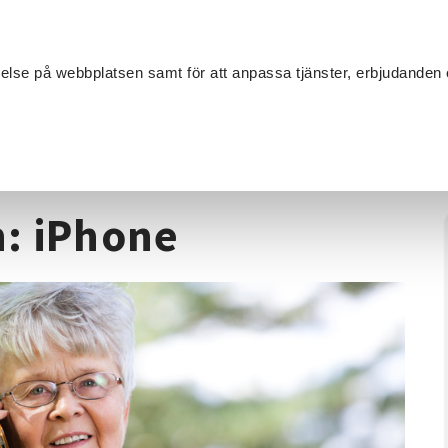
Sök
velse på webbplatsen samt för att anpassa tjänster, erbjudanden 
Om SV
Sta
MANG
ygg med mobilen: iPhone
: iPhone