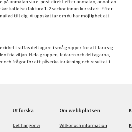
se på anmälan via e-post direkt efter anmälan, annat än
ckar kallelse/faktura 1-2 veckor innan kursstart. Efter
ailad till dig. Vi uppskattar om du har möjlighet att
ecirkel träffas deltagare i små grupper för att lära sig
n fria viljan. Hela gruppen, ledaren och deltagarna,
r och frågor för att påverka inriktning och resultat i
Utforska
Om webbplatsen
K
Det här gör vi
Villkor och information
K