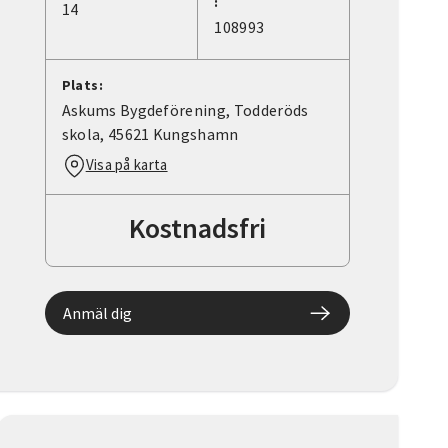
:
14
108993
Plats:
Askums Bygdeförening, Todderöds
skola, 45621 Kungshamn
Visa på karta
Kostnadsfri
Anmäl dig