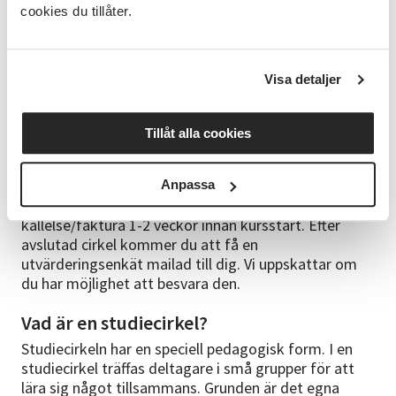
anpassat efter iPhones layout.
cookies du tillåter.
Anmälningsinformation
Studiecirkeln startar vid 4 anmälda deltagare. Om
Visa detaljer
inget datum är utsatt startar kursen så fort vi har
tillräckligt många anmälda. Anges datum är detta
preliminärt och kan bli framflyttat om vi behöver få
Tillåt alla cookies
in fler anmälningar. Observera att vi regelrätt inte
skickar någon bekräftelse på anmälan via e-post
direkt efter anmälan, annat än det autosvar du får
Anpassa
om att din anmälan är skickad. Vi skickar
kallelse/faktura 1-2 veckor innan kursstart. Efter
avslutad cirkel kommer du att få en
utvärderingsenkät mailad till dig. Vi uppskattar om
du har möjlighet att besvara den.
Vad är en studiecirkel?
Studiecirkeln har en speciell pedagogisk form. I en
studiecirkel träffas deltagare i små grupper för att
lära sig något tillsammans. Grunden är det egna