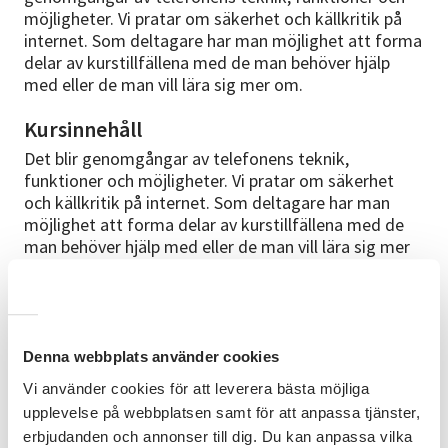
möjligheter. Vi pratar om säkerhet och källkritik på
internet. Som deltagare har man möjlighet att forma
delar av kurstillfällena med de man behöver hjälp
med eller de man vill lära sig mer om.
Kursinnehåll
Det blir genomgångar av telefonens teknik,
funktioner och möjligheter. Vi pratar om säkerhet
och källkritik på internet. Som deltagare har man
möjlighet att forma delar av kurstillfällena med de
man behöver hjälp med eller de man vill lära sig mer
om. Ingen tidigare erfarenhet behövs, vi går igenom
grunderna tillsammans och anpassar cirkeln så gott
de går efter gruppens behov.
Att ha med sig
Denna webbplats använder cookies
Du behöver ha med dig din mobiltelefon, laddare och
Vi använder cookies för att leverera bästa möjliga
lösenord.
OBS!!
Denna kurs är endast för apples
upplevelse på webbplatsen samt för att anpassa tjänster,
iPhone. Detta är viktigt då studiematerialet är
erbjudanden och annonser till dig. Du kan anpassa vilka