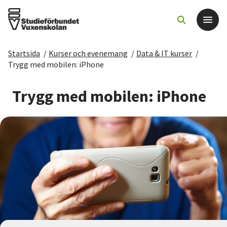
Startsida
/
Kurser och evenemang
/
Data & IT kurser
/
Det här gör vi
Trygg med mobilen: iPhone
För dig som
Trygg med mobilen: iPhone
Sök kurser och evenemang
Om SV
Starta studiecirkel
Cirkelledare