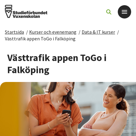
Startsida
/
Kurser och evenemang
/
Data & IT kurser
/
Det här gör vi
Västtrafik appen ToGo i Falköping
För dig som
Västtrafik appen ToGo i
Falköping
Sök kurser och evenemang
Om SV
Starta studiecirkel
Cirkelledare