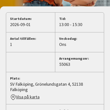
Nyheter
Avdelningar
Startdatum:
Tid:
2026-09-01
13:00 - 15:30
Lyssna
Antal tillfällen:
Veckodag:
1
Ons
Arrangemangsnr:
55063
Plats:
SV Falköping, Grönelundsgatan 4, 52138
Falköping
Visa på karta