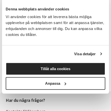
Kursplan
En träff med fokus på Västtrafik appen ToGo
Denna webbplats använder cookies
Vi använder cookies för att leverera bästa möjliga
Studiematerial
upplevelse på webbplatsen samt för att anpassa tjänster,
Din smartphone och västtrafiks app ToGo
erbjudanden och annonser till dig. Du kan anpassa vilka
cookies du tillåter.
Cirkelledare
Eva Frödeberg
Visa detaljer
Bra att veta
Kurstillfället riktar sig till seniorer
Tillåt alla cookies
Anmälningsinformation
Anmäl dig här
Anpassa
Har du några frågor?