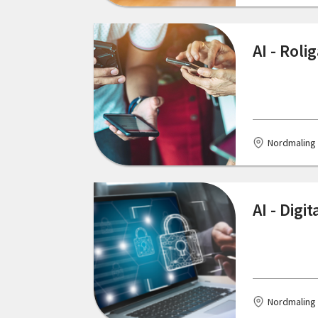
Östersund
AI - Rol
Nordmaling
AI - Digi
Nordmaling