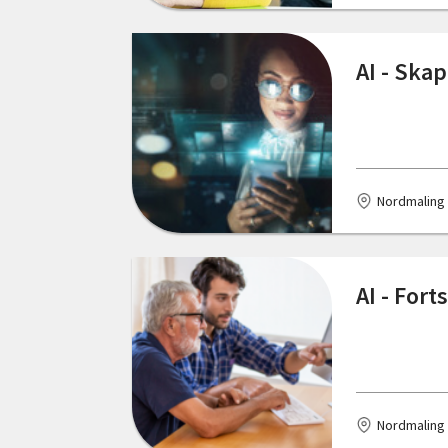
Trelleborg
Uddevalla
AI - Ska
Umeå
Vilhelmina
Vimmerby
Nordmaling
Vännäs
Växjö
AI - For
Åmål
Åsele
Älmhult
Nordmaling