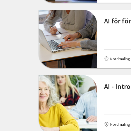
Nordmaling
AI för f
Norrköping
Nässjö
Oskarshamn
Nordmaling
Robertsfors
Skellefteå
AI - Int
Skövde
Stockholm
Svängsta
Tranås
Nordmaling