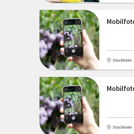
Skåne län
Göteborg
Mobilfot
Stockholms län
Halmstad
Södermanlands län
Haparanda
Uppsala län
Hedekas
Stockholm
Värmlands län
Hultsfred
Västerbottens län
Hyltebruk
Mobilfot
Västernorrlands län
Hällevadsholm
Västmanlands län
Jönköping
Västra Götalands län
Karlshamn
Örebro län
Stockholm
Karlstad