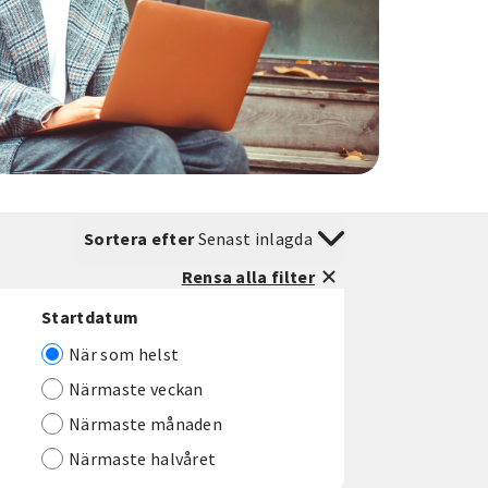
Sortera efter
Senast inlagda
Rensa alla filter
Startdatum
När som helst
Närmaste veckan
Närmaste månaden
Närmaste halvåret