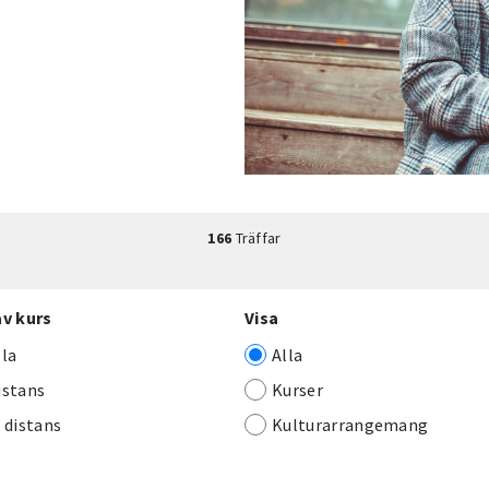
166
Träffar
av kurs
Visa
lla
Alla
istans
Kurser
j distans
Kulturarrangemang