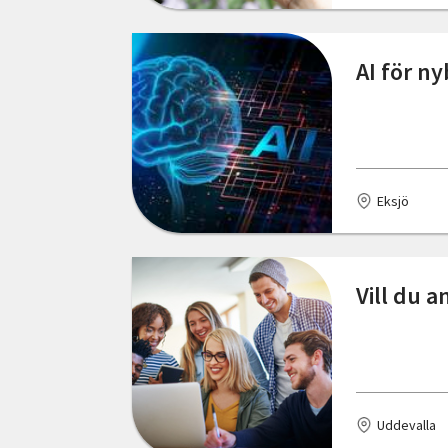
Östergötlands län
Kungshamn
AI för ny
Laholm
Lindome
Linköping
Eksjö
Malmö
Markaryd
Vill du 
Mellerud
Mora
Munkedal
Uddevalla
Mönsterås