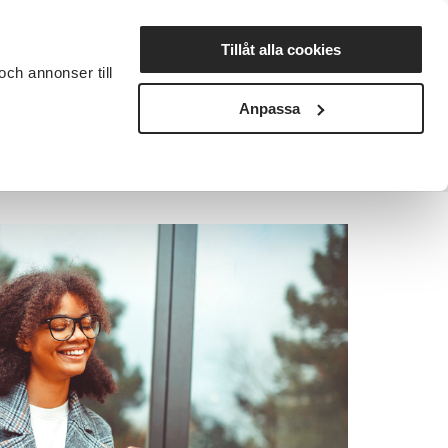
Lyssna
Tillåt alla cookies
och annonser till
rta studiecirkel
Cirkelledare
Nyheter
Avdelningar
Anpassa