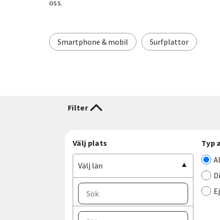
oss.
Smartphone & mobil
Surfplattor
Filter
Välj plats
Typ 
A
Välj län
D
E
Välj ort
Välj län