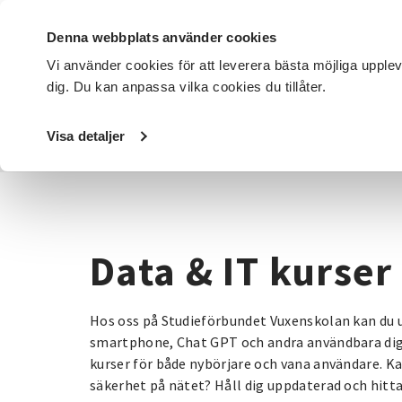
Denna webbplats använder cookies
Vi använder cookies för att leverera bästa möjliga upple
dig. Du kan anpassa vilka cookies du tillåter.
DET HÄR GÖR VI
FÖR DIG SOM
SÖK KURSER OCH EVENE
Visa detaljer
Startsida
/
Kurser och evenemang
/
Data & IT kurser
Data & IT kurser
Hos oss på Studieförbundet Vuxenskolan kan du u
smartphone, Chat GPT och andra användbara digit
kurser för både nybörjare och vana användare. Kan
säkerhet på nätet? Håll dig uppdaterad och hitta