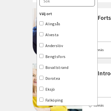
Blekinge län
Välj ort
AI - Fort
Dalarnas län
Alingsås
Gotlands län
Alvesta
Gävleborgs län
Anderslöv
Vännäs
Hallands län
Bengtsfors
Jämtlands län
Bovallstrand
AI - Intr
Jönköpings län
Dorotea
Kalmar län
Eksjö
Kronobergs län
Falköping
Vännäs
Norrbottens län
Gävle