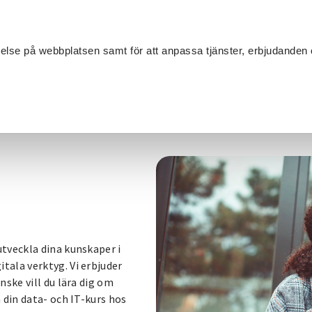
Sök
velse på webbplatsen samt för att anpassa tjänster, erbjudanden 
Om SV
Sta
MANG
tveckla dina kunskaper i
ala verktyg. Vi erbjuder
ske vill du lära dig om
 din data- och IT-kurs hos