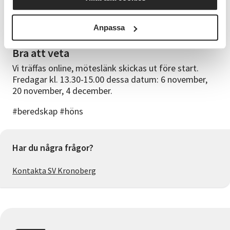
Cirkelledare
Anpassa
Jenny Herz, hönsägare sedan 2013
Bra att veta
Vi träffas online, möteslänk skickas ut före start.
Fredagar kl. 13.30-15.00 dessa datum: 6 november,
20 november, 4 december.
#beredskap #höns
Har du några frågor?
Kontakta SV Kronoberg