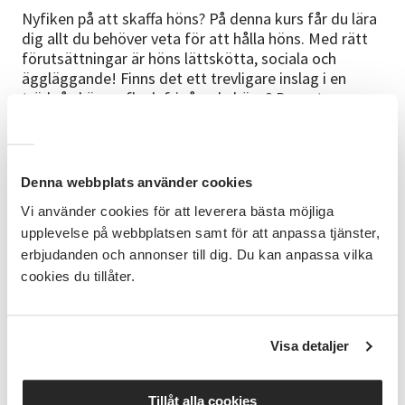
Nyfiken på att skaffa höns? På denna kurs får du lära
dig allt du behöver veta för att hålla höns. Med rätt
förutsättningar är höns lättskötta, sociala och
äggläggande! Finns det ett trevligare inslag i en
trädgård än en flock frigående höns? Dessutom
bidrar hönsen till biologisk mångfald i din närmiljö,
samt ägg och kött, vilket inte är dumt i dessa
beredskapstider
Denna webbplats använder cookies
Kursplan
Vi använder cookies för att leverera bästa möjliga
Hönshus, hönsgård, inredning Raser, Svenska
upplevelse på webbplatsen samt för att anpassa tjänster,
lantraser Foder Daglig skötsel, årlig storstädning
erbjudanden och annonser till dig. Du kan anpassa vilka
Hygien, hälsa, sjukdomar Problem Ägg Kycklingar;
cookies du tillåter.
äggkläckningsmaskin eller ruvande höna Tuppar,
slakt
Studiematerial
Visa detaljer
Bok: Höns : raser, skötsel, uppfödning av Karin
Neuschütz, Kristina Odén, Tore Hagman.
Tillåt alla cookies