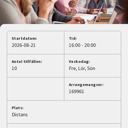
Nyheter
Avdelningar
Startdatum:
Tid:
Lyssna
2026-08-21
16:00 - 20:00
Antal tillfällen:
Veckodag:
10
Fre
Lör
Sön
Arrangemangsnr:
169961
Plats:
Distans