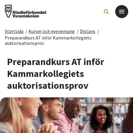
Startsida
/
Kurser och evenemang
/
Distans
/
Det här gör vi
Preparandkurs AT inför Kammarkollegiets
auktorisationsprov
För dig som
Preparandkurs AT inför
Kammarkollegiets
Sök kurser och evenemang
auktorisationsprov
Om SV
Starta studiecirkel
Cirkelledare