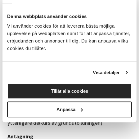
lör 22 augusti, 9-18 (Erik)
sön 23 augusti, 9-15 (Erik)
Denna webbplats använder cookies
fre 4 september, 16-20 (Nahida)
Vi använder cookies för att leverera bästa möjliga
lör 5 september, 9-18 (Nahida)
sön 6 september, 9-15 (Nahida)
upplevelse på webbplatsen samt för att anpassa tjänster,
fre 18 september, 16-20 (Erik)
erbjudanden och annonser till dig. Du kan anpassa vilka
lör 19 september, 9-18 (Erik)
cookies du tillåter.
sön 20 september, 9-15 (Erik)
Efter realiadelen av kursen erbjuds språkhandledning.
Visa detaljer
Datum för språkhandledningen meddelas under
kursens gång.
Tillåt alla cookies
Behörighet
Grundkravet för att bli antagen är att du genomgått
flera delar av grundutbildningen eller motsvarande
Anpassa
(introduktionskurs, juridik för tolkar samt en
ytterligare delkurs av grundutbildningen).
Antagning