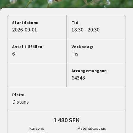
Nyheter
Avdelningar
Startdatum:
Tid:
2026-09-01
18:30 - 20:30
Lyssna
Antal tillfällen:
Veckodag:
6
Tis
Arrangemangsnr:
64348
Plats:
Distans
1 480 SEK
Kurspris
Materialkostnad