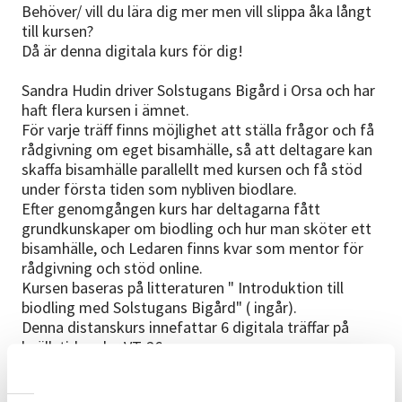
Behöver/ vill du lära dig mer men vill slippa åka långt
till kursen?
Då är denna digitala kurs för dig!
Sandra Hudin driver Solstugans Bigård i Orsa och har
haft flera kursen i ämnet.
För varje träff finns möjlighet att ställa frågor och få
rådgivning om eget bisamhälle, så att deltagare kan
skaffa bisamhälle parallellt med kursen och få stöd
under första tiden som nybliven biodlare.
Efter genomgången kurs har deltagarna fått
grundkunskaper om biodling och hur man sköter ett
bisamhälle, och Ledaren finns kvar som mentor för
rådgivning och stöd online.
Kursen baseras på litteraturen " Introduktion till
biodling med Solstugans Bigård" ( ingår).
Denna distanskurs innefattar 6 digitala träffar på
kvällstid under VT-26
OBS! Pga GDPR spelas tillfällena EJ in.