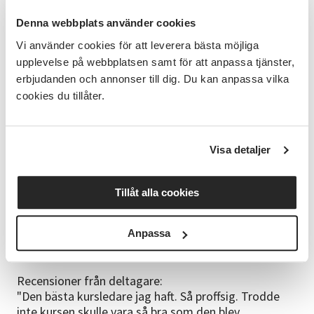
Självstudier varvas med dessa träffar online och man
har möjlighet att själv påverka kursens innehåll
Denna webbplats använder cookies
genom att delta aktivt, och visst mentorskap ingår.
Vi använder cookies för att leverera bästa möjliga
upplevelse på webbplatsen samt för att anpassa tjänster,
OBS! Anmälan är personlig, diplom utdelas vid full
närvaro.
erbjudanden och annonser till dig. Du kan anpassa vilka
cookies du tillåter.
Start: 1 september 2026 ( Tisdagar ) kl.18:30-20.30
Antal tillfällen: 6 ggr
Kostnad: 1480 kr INKL. studiematerial. Barn under 15
Visa detaljer
gratis med vuxen som anmält sig. Anmälan
obligatoriskt även för barn.
Tillåt alla cookies
OBS! Anmälan är personlig, diplom utdelas vid full
närvaro.
Avanmälan senast 10 dagar innan kursstart, annars
Anpassa
debiteras full avgift.
Recensioner från deltagare:
"Den bästa kursledare jag haft. Så proffsig. Trodde
inte kursen skulle vara så bra som den blev.