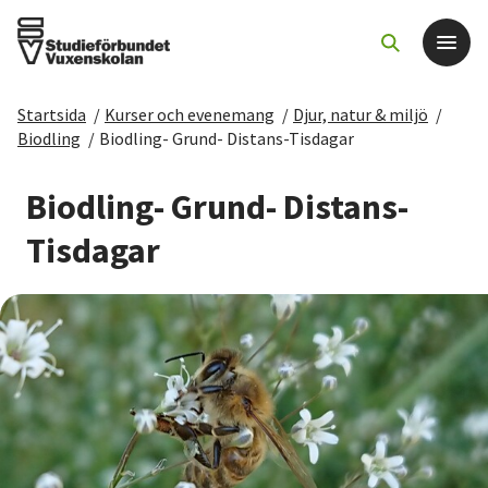
Startsida
/
Kurser och evenemang
/
Djur, natur & miljö
/
Det här gör vi
Biodling
/
Biodling- Grund- Distans-Tisdagar
För dig som
Biodling- Grund- Distans-
Tisdagar
Sök kurser och evenemang
Om SV
Starta studiecirkel
Cirkelledare