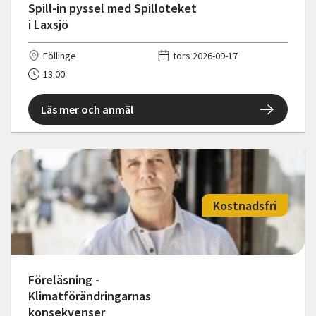
Spill-in pyssel med Spilloteket
i Laxsjö
Föllinge
tors 2026-09-17
13:00
Läs mer och anmäl
Kostnadsfri
Föreläsning -
Klimatförändringarnas
konsekvenser