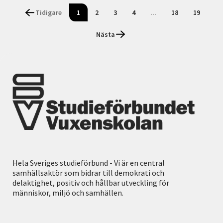
Tidigare
1
2
3
4
...
18
19
Nästa
Hela Sveriges studieförbund - Vi är en central
samhällsaktör som bidrar till demokrati och
delaktighet, positiv och hållbar utveckling för
människor, miljö och samhällen.