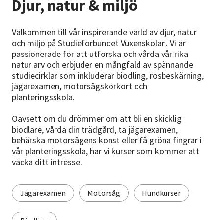
Djur, natur & miljö
Nyheter
Avdelningar
Välkommen till vår inspirerande värld av djur, natur
och miljö på Studieförbundet Vuxenskolan. Vi är
passionerade för att utforska och vårda vår rika
natur arv och erbjuder en mångfald av spännande
Lyssna
studiecirklar som inkluderar biodling, rosbeskärning,
jägarexamen, motorsågskörkort och
planteringsskola.
Oavsett om du drömmer om att bli en skicklig
biodlare, vårda din trädgård, ta jägarexamen,
behärska motorsågens konst eller få gröna fingrar i
vår planteringsskola, har vi kurser som kommer att
väcka ditt intresse.
Jägarexamen
Motorsåg
Hundkurser