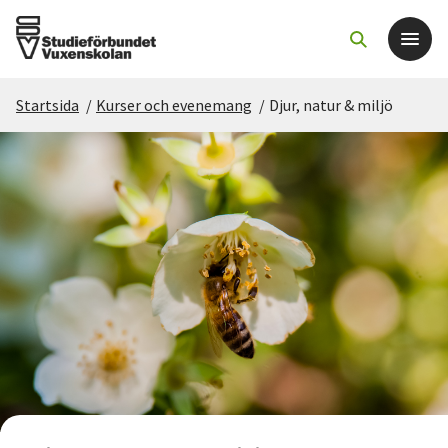
Startsida
/
Kurser och evenemang
/
Djur, natur & miljö
Det här gör vi
För dig som
Sök kurser och evenemang
Om SV
Starta studiecirkel
Cirkelledare