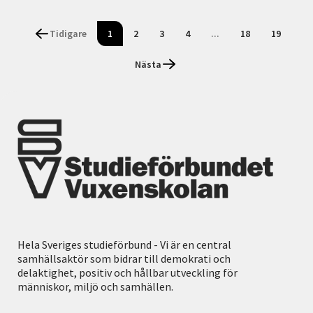
Tidigare
1
2
3
4
...
18
19
Nästa
Hela Sveriges studieförbund - Vi är en central
samhällsaktör som bidrar till demokrati och
delaktighet, positiv och hållbar utveckling för
människor, miljö och samhällen.