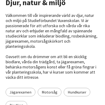
Djur, natur & miljö
Nyheter
Avdelningar
Välkommen till vår inspirerande värld av djur, natur
och miljö på Studieförbundet Vuxenskolan. Vi är
passionerade för att utforska och vårda vår rika
natur arv och erbjuder en mångfald av spännande
Lyssna
studiecirklar som inkluderar biodling, rosbeskärning,
jägarexamen, motorsågskörkort och
planteringsskola.
Oavsett om du drömmer om att bli en skicklig
biodlare, vårda din trädgård, ta jägarexamen,
behärska motorsågens konst eller få gröna fingrar i
vår planteringsskola, har vi kurser som kommer att
väcka ditt intresse.
Jägarexamen
Motorsåg
Hundkurser