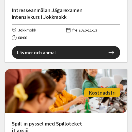
Intresseanmälan Jägarexamen
intensivkurs i Jokkmokk
Jokkmokk
fre 2026-11-13
08:00
Läs mer och anmäl
Kostnadsfri
Spill-in pyssel med Spilloteket
i Laxsjö