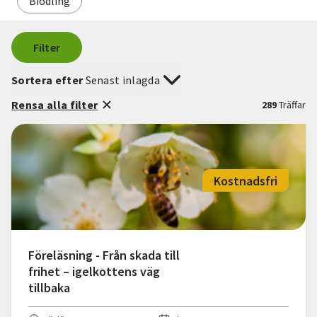
Biodling
Filter
Sortera efter
Senast inlagda
Rensa alla filter
289
Träffar
Kostnadsfri
Föreläsning - Från skada till
frihet – igelkottens väg
tillbaka