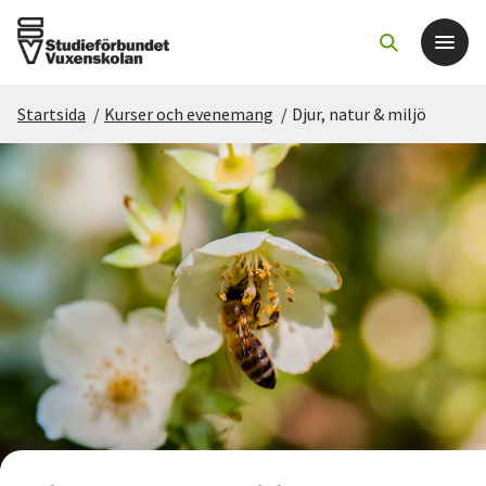
Startsida
/
Kurser och evenemang
/
Djur, natur & miljö
Det här gör vi
För dig som
Sök kurser och evenemang
Om SV
Starta studiecirkel
Cirkelledare