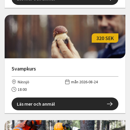
320 SEK
Svampkurs
Nässjö
mån 2026-08-24
18:00
Läs mer och anmäl