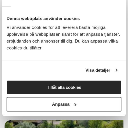
Denna webbplats använder cookies
Vi använder cookies för att leverera bästa möjliga
150 SEK
upplevelse på webbplatsen samt för att anpassa tjänster,
erbjudanden och annonser till dig. Du kan anpassa vilka
cookies du tillåter.
Föreläsning om biodling, tema
invintring och varroa
Visa detaljer
Distans
sön 2026-08-09
Tillåt alla cookies
18:30
Läs mer och anmäl
Anpassa