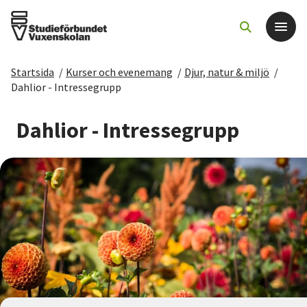
Startsida
/
Kurser och evenemang
/
Djur, natur & miljö
/
Det här gör vi
Dahlior - Intressegrupp
För dig som
Dahlior - Intressegrupp
Sök kurser och evenemang
Om SV
Starta studiecirkel
Cirkelledare