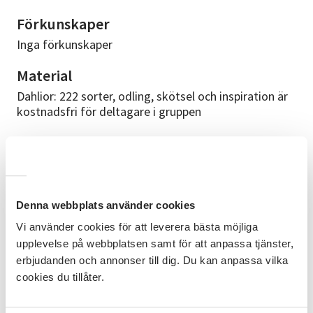
Förkunskaper
Inga förkunskaper
Material
Dahlior: 222 sorter, odling, skötsel och inspiration är
kostnadsfri för deltagare i gruppen
Kurslokal
Studieförbundet Vuxenskolan Gamla Stationsgatan
7C Handikappanpassad toalett och dörröppnare finns
på ytterdörren
Denna webbplats använder cookies
Kursledare
Vi använder cookies för att leverera bästa möjliga
upplevelse på webbplatsen samt för att anpassa tjänster,
En intressegrupp bygger på gruppens gemensamma
lärande, det finns alltså ingen arvoderad lärande
erbjudanden och annonser till dig. Du kan anpassa vilka
ledare. En intressegrupp är kostnadsfri att vara med i
cookies du tillåter.
men man tar med sitt egna arbetsmaterial. En i
gruppen behöver utses till cirkelledare för att