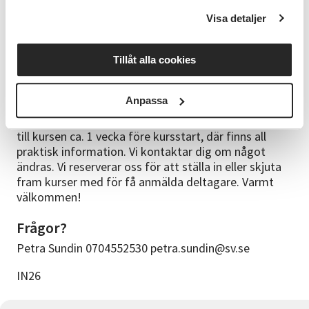
registrera närvaro vid träffarna men har inget lärande
Visa detaljer
ansvar för det. För den som blir cirkelledare får
ledarutbildning och erbjuds gemenskap vid våra
årliga cirkelledarträffar som tack för hjälpen. Ett fint
Tillåt alla cookies
och viktigt uppdrag för den som känner sig manad.
Bra att veta
Anpassa
Din anmälan är bindande. Du får en kallelse/faktura
till kursen ca. 1 vecka före kursstart, där finns all
praktisk information. Vi kontaktar dig om något
ändras. Vi reserverar oss för att ställa in eller skjuta
fram kurser med för få anmälda deltagare. Varmt
välkommen!
Frågor?
Petra Sundin 0704552530 petra.sundin@sv.se
IN26