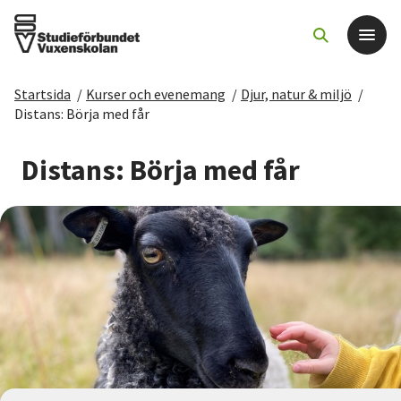
Startsida
/
Kurser och evenemang
/
Djur, natur & miljö
/
Det här gör vi
Distans: Börja med får
För dig som
Distans: Börja med får
Sök kurser och evenemang
Om SV
Starta studiecirkel
Cirkelledare