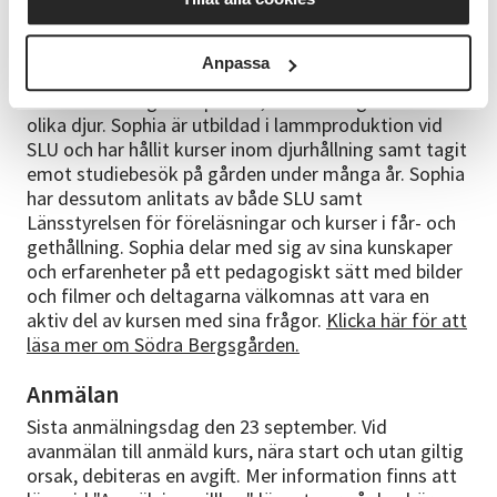
Kursledare
Kursledare är Sophia Ström på Södra Bergsgårdens
Anpassa
lantbruk och besöksgård i Sunne. På gården finns en
liten besättning med pälsfår, bland många andra
olika djur. Sophia är utbildad i lammproduktion vid
SLU och har hållit kurser inom djurhållning samt tagit
emot studiebesök på gården under många år. Sophia
har dessutom anlitats av både SLU samt
Länsstyrelsen för föreläsningar och kurser i får- och
gethållning. Sophia delar med sig av sina kunskaper
och erfarenheter på ett pedagogiskt sätt med bilder
och filmer och deltagarna välkomnas att vara en
aktiv del av kursen med sina frågor.
Klicka här för att
läsa mer om Södra Bergsgården.
Anmälan
Sista anmälningsdag den 23 september. Vid
avanmälan till anmäld kurs, nära start och utan giltig
orsak, debiteras en avgift. Mer information finns att