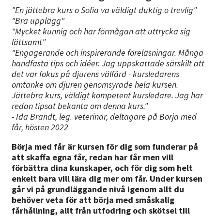
"En jättebra kurs o Sofia va väldigt duktig o trevlig"
"Bra upplägg"
"Mycket kunnig och har förmågan att uttrycka sig
lättsamt"
"Engagerande och inspirerande föreläsningar. Många
handfasta tips och idéer. Jag uppskattade särskilt att
det var fokus på djurens välfärd - kursledarens
omtanke om djuren genomsyrade hela kursen.
Jättebra kurs, väldigt kompetent kursledare. Jag har
redan tipsat bekanta om denna kurs."
- Ida Brandt, leg. veterinär, deltagare på Börja med
får, hösten 2022
Börja med får är kursen för dig som funderar på
att skaffa egna får, redan har får men vill
förbättra dina kunskaper, och för dig som helt
enkelt bara vill lära dig mer om får. Under kursen
går vi på grundläggande nivå igenom allt du
behöver veta för att börja med småskalig
fårhållning, allt från utfodring och skötsel till