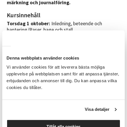
märkning och journalföring.
Kursinnehåll
Torsdag 1 oktober:
Inledning, beteende och
hantering/Raser, hage och stall
Torsdag 8 oktober:
Foder, bete och utfodring
Tisdag 13 oktober:
Hälsa, sjukdomar och
parasiter/Klippning och klövvård
Torsdag 22 oktober:
Lamning och lammuppfödning
Denna webbplats använder cookies
Torsdag 29 oktober:
Märkning och
journalföring/Checklista för att skaffa får/Avslutning
Vi använder cookies för att leverera bästa möjliga
Kl 18:00-20:30 (sista halvtimmen är avsedd för
upplevelse på webbplatsen samt för att anpassa tjänster,
frågor).
erbjudanden och annonser till dig. Du kan anpassa vilka
cookies du tillåter.
Bra att veta
Kursen genomförs på distans via Teams, länk skickas
ut dagen innan kursstart. Vid kursens slut kommer
Visa detaljer
det skickas ut ett kompendium som sammanfattar
innehållet.
Tillåt alla cookies