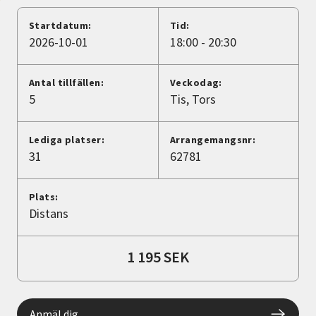
Nyheter
Startdatum:
Tid:
2026-10-01
18:00 - 20:30
Avdelningar
Antal tillfällen:
Veckodag:
5
Tis
Tors
Lyssna
Lediga platser:
Arrangemangsnr:
31
62781
Plats:
Distans
1 195 SEK
Anmäl dig