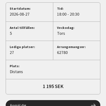
Nyheter
Startdatum:
Tid:
2026-08-27
18:00 - 20:30
Avdelningar
Antal tillfällen:
Veckodag:
5
Tors
Lyssna
Lediga platser:
Arrangemangsnr:
27
62780
Plats:
Distans
1 195 SEK
Anmäl dig