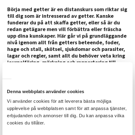
Börja med getter är en distanskurs som riktar sig
till dig som är intresserad av getter. Kanske
funderar du på att skaffa getter, eller så är du
redan getägare men vill förbättra eller fräscha
upp dina kunskaper. Här går vi på grundläggande
nivå igenom allt från getters beteende, foder,
hage och stall, skötsel, sjukdomar och parasiter,
lagar och regler, samt allt du behöver veta kring
journalföring, märkning och rapportering till
Jordbruksverket.
Kursinnehåll
27 augusti:
Inledning/Biologi, beteende och
Denna webbplats använder cookies
hantering/Raser
Vi använder cookies för att leverera bästa möjliga
3 september:
Hage och stall
upplevelse på webbplatsen samt för att anpassa tjänster,
10 september:
Foder och utfodring
erbjudanden och annonser till dig. Du kan anpassa vilka
17 september:
Hälsa, sjukdomar och parasiter
cookies du tillåter.
24 september:
Märkning och
journalföring/Checklista för att skaffa