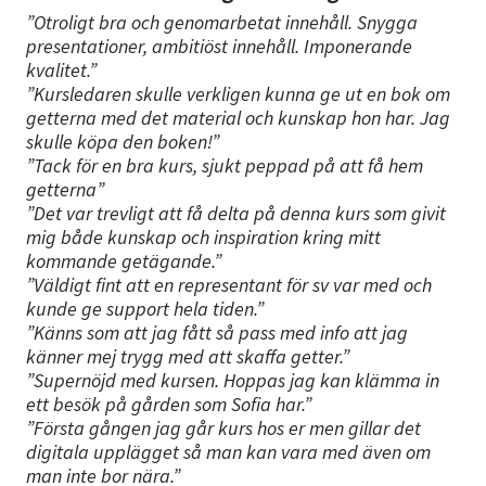
”Otroligt bra och genomarbetat innehåll. Snygga
presentationer, ambitiöst innehåll. Imponerande
kvalitet.”
”Kursledaren skulle verkligen kunna ge ut en bok om
getterna med det material och kunskap hon har. Jag
skulle köpa den boken!”
”Tack för en bra kurs, sjukt peppad på att få hem
getterna”
”Det var trevligt att få delta på denna kurs som givit
mig både kunskap och inspiration kring mitt
kommande getägande.”
”Väldigt fint att en representant för sv var med och
kunde ge support hela tiden.”
”Känns som att jag fått så pass med info att jag
känner mej trygg med att skaffa getter.”
”Supernöjd med kursen. Hoppas jag kan klämma in
ett besök på gården som Sofia har.”
”Första gången jag går kurs hos er men gillar det
digitala upplägget så man kan vara med även om
man inte bor nära.”