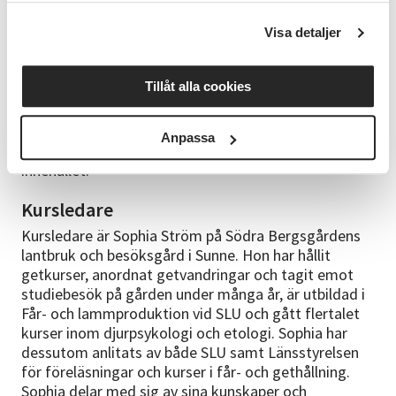
getter/Avslutning
Torsdagar kl 18:00-20:30 (sista halvtimmen är avsedd
Visa detaljer
för frågor).
Bra att veta
Tillåt alla cookies
Kursen genomförs på distans via Teams, länk skickas
ut dagen innan kursstart. Vid kursens slut kommer
Anpassa
det skickas ut ett kompendium som sammanfattar
innehållet.
Kursledare
Kursledare är Sophia Ström på Södra Bergsgårdens
lantbruk och besöksgård i Sunne. Hon har hållit
getkurser, anordnat getvandringar och tagit emot
studiebesök på gården under många år, är utbildad i
Får- och lammproduktion vid SLU och gått flertalet
kurser inom djurpsykologi och etologi. Sophia har
dessutom anlitats av både SLU samt Länsstyrelsen
för föreläsningar och kurser i får- och gethållning.
Sophia delar med sig av sina kunskaper och