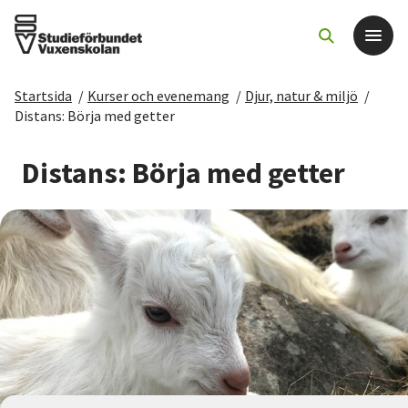
Startsida
/
Kurser och evenemang
/
Djur, natur & miljö
/
Det här gör vi
Distans: Börja med getter
För dig som
Distans: Börja med getter
Sök kurser och evenemang
Om SV
Starta studiecirkel
Cirkelledare