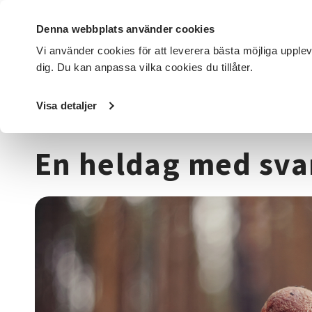
Denna webbplats använder cookies
Vi använder cookies för att leverera bästa möjliga upple
dig. Du kan anpassa vilka cookies du tillåter.
DET HÄR GÖR VI
FÖR DIG SOM
SÖK KURSER OCH EVENE
Visa detaljer
Startsida
/
Kurser och evenemang
/
Djur, natur & miljö
/
En heldag med sva