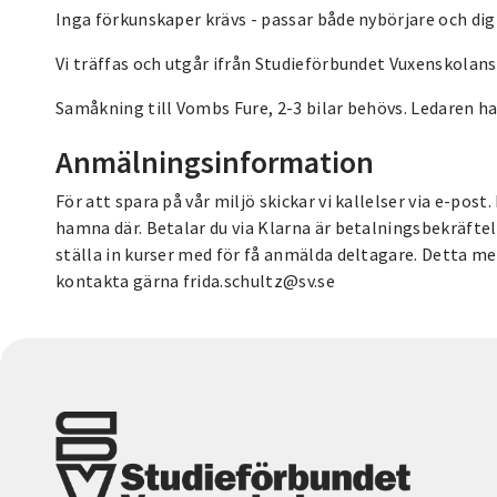
Inga förkunskaper krävs - passar både nybörjare och di
Vi träffas och utgår ifrån Studieförbundet Vuxenskolans
Samåkning till Vombs Fure, 2-3 bilar behövs. Ledaren har
Anmälningsinformation
För att spara på vår miljö skickar vi kallelser via e-post
hamna där. Betalar du via Klarna är betalningsbekräftels
ställa in kurser med för få anmälda deltagare. Detta med
kontakta gärna frida.schultz@sv.se