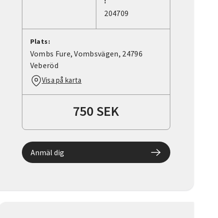
:
204709
Plats:
Vombs Fure, Vombsvägen, 24796
Veberöd
Visa på karta
750 SEK
Anmäl dig