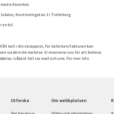
g med erfarenhet.
 lokaler, Kontinentgatan 2 i Trelleborg
 en bil.
. Håll koll i din skräppost, för kallelsen/fakturan kan
en via dem din kallelse. Vi reserverar oss för att behöva
delas i sådant fall via mail och sms. För mer info
Utforska
Om webbplatsen
K
Det här gör vi
Villkor och information
K