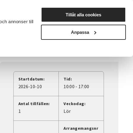
Lyssna
Tillåt alla cookies
och annonser till
rta studiecirkel
Cirkelledare
Nyheter
Avdelningar
Anpassa
Startdatum:
Tid:
2026-10-10
10:00 - 17:00
Antal tillfällen:
Veckodag:
1
Lör
Arrangemangsnr