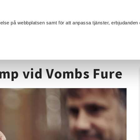
Sök
velse på webbplatsen samt för att anpassa tjänster, erbjudanden 
Om SV
Sta
MANG
En heldag med svamp vid Vombs Fure
mp vid Vombs Fure