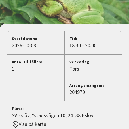
Nyheter
Avdelningar
Startdatum:
Tid:
Lyssna
2026-10-08
18:30 - 20:00
Antal tillfällen:
Veckodag:
1
Tors
Arrangemangsnr:
204979
Plats:
SV Eslöv, Ystadsvägen 10, 24138 Eslöv
Visa på karta