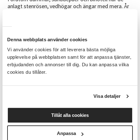
anlagt stenrösen, vedhögar och ängar med mera. År
2025 fick paret Mångfaldens pris för sitt arbete på
gården.
Kom och låt dig inspireras till vad du själv kan göra i
din egen trädgård eller balkong!
Denna webbplats använder cookies
Vi använder cookies för att leverera bästa möjliga
Medverkande
upplevelse på webbplatsen samt för att anpassa tjänster,
Sara och Petter Albinsson
erbjudanden och annonser till dig. Du kan anpassa vilka
cookies du tillåter.
Bra att veta
Denna kväll hälsas du välkommen av representanter
från Eslövsbygdens Naturskyddsförening. De bjuder
Visa detaljer
på liten fika och presenterar sitt program för hösten.
Kulturprogrammet arrangeras i
Tillåt alla cookies
samarbete med
Eslövsbygdens Naturskyddsförening
Anpassa