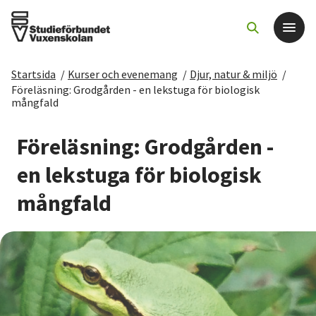
Startsida
/
Kurser och evenemang
/
Djur, natur & miljö
/
Det här gör vi
Föreläsning: Grodgården - en lekstuga för biologisk
mångfald
För dig som
Föreläsning: Grodgården -
en lekstuga för biologisk
Sök kurser och evenemang
mångfald
Om SV
Starta studiecirkel
Cirkelledare