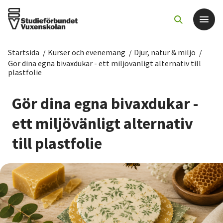
Startsida
/
Kurser och evenemang
/
Djur, natur & miljö
/
Det här gör vi
Gör dina egna bivaxdukar - ett miljövänligt alternativ till
plastfolie
För dig som
Gör dina egna bivaxdukar -
ett miljövänligt alternativ
Sök kurser och evenemang
till plastfolie
Om SV
Starta studiecirkel
Cirkelledare