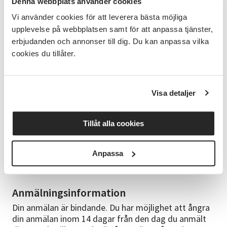
Material ingår i deltagaravgiften och räcker till sex
Denna webbplats använder cookies
stycken bivaxdukar (tre runda och tre fyrkantiga)
Vi använder cookies för att leverera bästa möjliga
som du får ta med dig hem och börja använda direkt.
upplevelse på webbplatsen samt för att anpassa tjänster,
erbjudanden och annonser till dig. Du kan anpassa vilka
Bra att veta
cookies du tillåter.
Observera att Vuxenskolan har ny adress från
augusti. Vi håller numera till på Storgatan 45.
Frågor om kursen
Visa detaljer
Mejl: katarina.karlsson@sv.se
Telefon: 072-595 49 08
Tillåt alla cookies
Frågor gällande faktura och anmälan
Anpassa
Mejl: lycksele@sv.se
Telefon: 0950-125 85
Anmälningsinformation
Din anmälan är bindande. Du har möjlighet att ångra
din anmälan inom 14 dagar från den dag du anmält