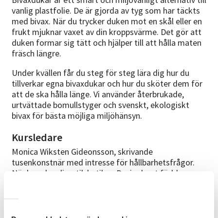
vanlig plastfolie. De är gjorda av tyg som har täckts
med bivax. När du trycker duken mot en skål eller en
frukt mjuknar vaxet av din kroppsvärme. Det gör att
duken formar sig tätt och hjälper till att hålla maten
fräsch längre.
Under kvällen får du steg för steg lära dig hur du
tillverkar egna bivaxdukar och hur du sköter dem för
att de ska hålla länge. Vi använder återbrukade,
urtvättade bomullstyger och svenskt, ekologiskt
bivax för bästa möjliga miljöhänsyn.
Kursledare
Monica Wiksten Gideonsson, skrivande
tusenkonstnär med intresse för hållbarhetsfrågor.
När hon drev livsstilsbutiken Designboet föddes
intresset att tillverka bivaxdukar.
Material