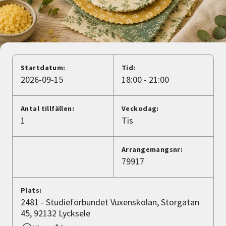
Nyheter
Avdelningar
Startdatum:
Tid:
Lyssna
2026-09-15
18:00 - 21:00
Antal tillfällen:
Veckodag:
1
Tis
Arrangemangsnr:
79917
Plats:
2481 - Studieförbundet Vuxenskolan, Storgatan
45, 92132 Lycksele