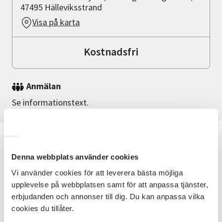
47495 Hälleviksstrand
Visa på karta
Kostnadsfri
Anmälan
Se informationstext.
Information
Denna webbplats använder cookies
Visningen sker inne i kyrkan och tar ca 1
Vi använder cookies för att leverera bästa möjliga
timme. Handikappanpassad. Parkering
upplevelse på webbplatsen samt för att anpassa tjänster,
finns utanför kyrkan.
erbjudanden och annonser till dig. Du kan anpassa vilka
cookies du tillåter.
Samarrangemang mellan Orust kommun, Svenska
kyrkan på Orust och Studieförbundet Vuxenskolan.