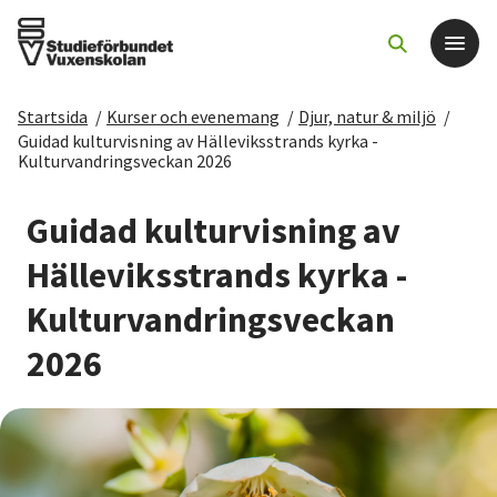
Startsida
/
Kurser och evenemang
/
Djur, natur & miljö
/
Det här gör vi
Guidad kulturvisning av Hälleviksstrands kyrka -
Kulturvandringsveckan 2026
För dig som
Guidad kulturvisning av
Hälleviksstrands kyrka -
Sök kurser och evenemang
Kulturvandringsveckan
Om SV
2026
Starta studiecirkel
Cirkelledare