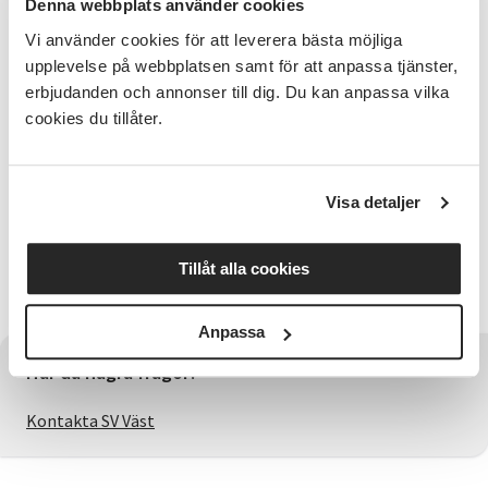
Denna webbplats använder cookies
Den går i delvis kuperad terräng och
Vi använder cookies för att leverera bästa möjliga
skogsvägar.
upplevelse på webbplatsen samt för att anpassa tjänster,
erbjudanden och annonser till dig. Du kan anpassa vilka
Medtag egen fika. Vi kommer att uppmärksamma
cookies du tillåter.
vattendrivna kvarnar på Prästbacka och gårdar och
torpställen på Berg samt Lilla Röras skola.
Bra att veta
Visa detaljer
Parkering och start vid Röra kyrka.
Samarrangemang mellan Orust kommun, Svenska
Tillåt alla cookies
kyrkan på Orust och Studieförbundet Vuxenskolan.
Anpassa
Har du några frågor?
Kontakta SV Väst