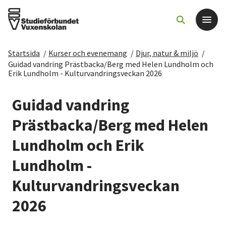
Startsida
/
Kurser och evenemang
/
Djur, natur & miljö
/
Det här gör vi
Guidad vandring Prästbacka/Berg med Helen Lundholm och
Erik Lundholm - Kulturvandringsveckan 2026
För dig som
Guidad vandring
Prästbacka/Berg med Helen
Sök kurser och evenemang
Lundholm och Erik
Om SV
Lundholm -
Starta studiecirkel
Kulturvandringsveckan
2026
Cirkelledare