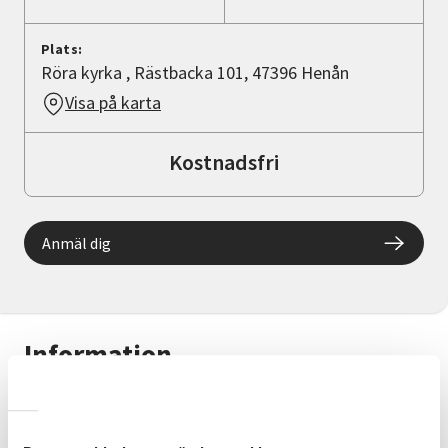
Plats:
Röra kyrka , Rästbacka 101, 47396 Henån
Visa på karta
Kostnadsfri
Anmäl dig
Information
Vandringen tar ca 3 timmar och är lite
drygt 5 km.