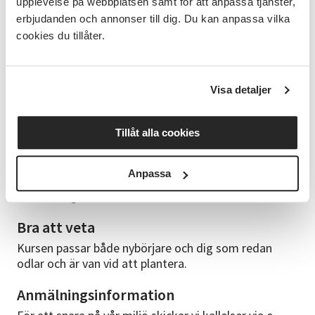
upplevelse på webbplatsen samt för att anpassa tjänster,
kursen.
erbjudanden och annonser till dig. Du kan anpassa vilka
cookies du tillåter.
Ta gärna med en egen kruka som du önskar plantera
i.
Ledaren köper in växter och material.
Visa detaljer
Cirkelledare
Annie Bolmgren är utbildad trädgårdsingenjör med
Tillåt alla cookies
inriktning på odling. Hennes kreativa och fantasifulla
sinne smittar lätt av sig samtidigt som hon har en
Anpassa
lugn och pedagogisk ådra som inger trygghet för dig
som deltagare.
Bra att veta
Kursen passar både nybörjare och dig som redan
odlar och är van vid att plantera.
Anmälningsinformation