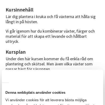
Kursinnehåll
Lär dig plantera i kruka och få växterna att hålla sig
långt in på hösten.
Vi går igenom hur du kombinerar växter, färger och
material för att skapa ett levande och hållbart
uttryck.
Kursplan
Under den här kursen kommer du få enkla råd om
plantering och skötsel. Men även vilka växter som
passar bäst för säsongen.
En workshop för dig som vill göra något vackert av
säsongens växtmaterial.
Det tillkommer en kostnad för det material du väljer
Denna webbplats använder cookies
att ta del av under kursen när ni skapar era egna
Vi använder cookies för att leverera bästa möjliga
arrangemang. Swishas direkt till ledaren under