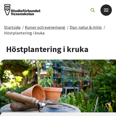
Startsida
/
Kurser och evenemang
/
Djur, natur & miljö
/
Det här gör vi
Höstplantering i kruka
För dig som
Höstplantering i kruka
Sök kurser och evenemang
Om SV
Starta studiecirkel
Cirkelledare