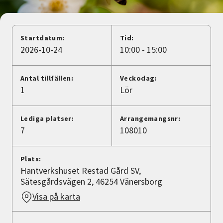
Nyheter
Avdelningar
Startdatum:
Tid:
2026-10-24
10:00 - 15:00
Lyssna
Antal tillfällen:
Veckodag:
1
Lör
Lediga platser:
Arrangemangsnr:
7
108010
Plats:
Hantverkshuset Restad Gård SV,
Sätesgårdsvägen 2, 46254 Vänersborg
Visa på karta