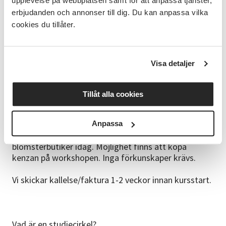
upplevelse på webbplatsen samt för att anpassa tjänster,
Studiematerial
Kostnad för blommor tillkommer, allt annat material
erbjudanden och annonser till dig. Du kan anpassa vilka
får du låna under kursen.
cookies du tillåter.
Kursledare
Marlene Wikström
Visa detaljer
certifierad lärare inom Ichiyo School
Bra att veta
Tillåt alla cookies
Innan kursstarten kommer du att få information om
vilket material som du skall ha med dig. Då man
arbetar med ikebana använder man oftast en
Anpassa
kenzan/blomsterfakir/groda. Dessa finns i ett flertal
blomsterbutiker idag. Möjlighet finns att köpa
kenzan på workshopen. Inga förkunskaper krävs.
Vi skickar kallelse/faktura 1-2 veckor innan kursstart.
Vad är en studiecirkel?