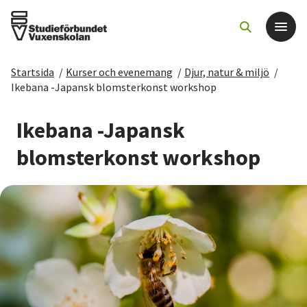
Startsida
/
Kurser och evenemang
/
Djur, natur & miljö
/
Det här gör vi
Ikebana -Japansk blomsterkonst workshop
För dig som
Ikebana -Japansk
blomsterkonst workshop
Sök kurser och evenemang
Om SV
Starta studiecirkel
Cirkelledare