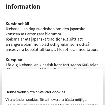
Information
Kursinnehåll
Ikebana – en dagsworkshop om den japanska
konsten att arrangera blommor.
Ikebana är ett japanskt traditionellt sätt att
arrangera blommor, blad och grenar, som också
anses vara kopplat till konst, filosofi och meditation.
Kursplan
Lär dig ikebana, en klassisk konstart sedan 600-talet
där ikebanas regler hjälper dig att upptäcka
växternas skönhet på ett nytt sätt. Du lär dig också
om dig själv, naturen, årstiderna och japansk estetik.
Innan kursstarten får du information om vilket
material du skall ha med dig.
Denna webbplats använder cookies
Om intresse finns kan en studiecirkel startas upp.
Vi använder cookies för att leverera bästa möjliga