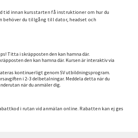
 tid innan kursstarten få instruktioner om hur du
 behöver du tillgång till dator, headset och
Tips! Titta i skräpposten den kan hamna där.
 skräpposten den kan hamna där. Kursen är interaktiv via
pdateras kontinuerligt genom SV utbildningsprogram.
ursavgiften i 2-3 delbetalningar. Meddela detta när du
nderutan när du anmäler dig.
 rabattkod i rutan vid anmälan online. Rabatten kan ej ges