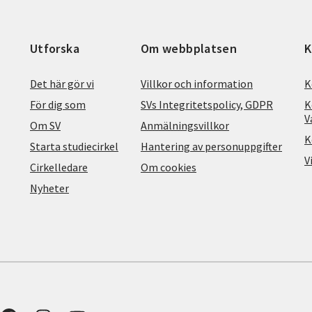
Utforska
Om webbplatsen
K
Det här gör vi
Villkor och information
K
För dig som
SVs Integritetspolicy, GDPR
K
V
Om SV
Anmälningsvillkor
K
Starta studiecirkel
Hantering av personuppgifter
V
Cirkelledare
Om cookies
Nyheter