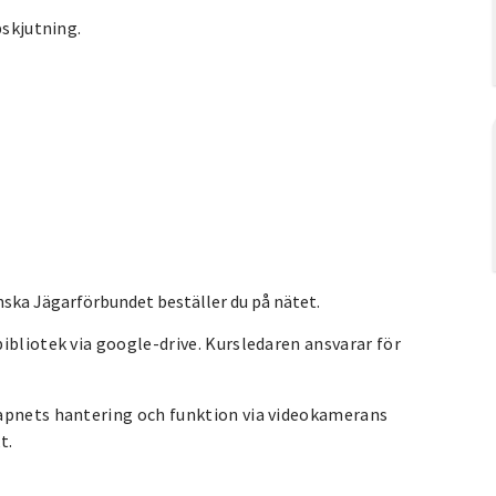
pskjutning.
nska Jägarförbundet beställer du på nätet.
ibliotek via google-drive. Kursledaren ansvarar för
vapnets hantering och funktion via videokamerans
t.