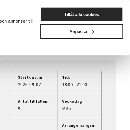
Lyssna
Tillåt alla cookies
och annonser till
rta studiecirkel
Cirkelledare
Nyheter
Avdelningar
Anpassa
Startdatum:
Tid:
2026-09-07
18:00 - 21:00
Antal tillfällen:
Veckodag:
9
Mån
Arrangemangsnr