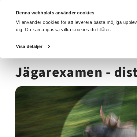
Denna webbplats använder cookies
Vi använder cookies för att leverera bästa möjliga upple
dig. Du kan anpassa vilka cookies du tillåter.
DET HÄR GÖR VI
FÖR DIG SOM
SÖK KURSER OCH EVENE
Visa detaljer
Startsida
/
Kurser och evenemang
/
Djur, natur & miljö
/
Jägarexamen - dis