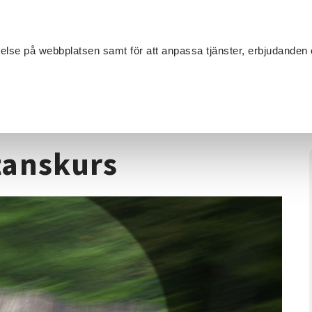
Sök
velse på webbplatsen samt för att anpassa tjänster, erbjudanden 
Om SV
Sta
MANG
Jägarexamen - distanskurs
tanskurs