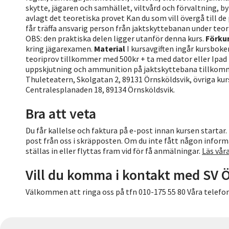
skytte, jägaren och samhället, viltvård och förvaltning, byt
avlagt det teoretiska provet Kan du som vill övergå till d
får träffa ansvarig person från jaktskyttebanan under teo
OBS: den praktiska delen ligger utanför denna kurs.
Förku
kring jägarexamen.
Material
I kursavgiften ingår kursboke
teoriprov tillkommer med 500kr + ta med dator eller Ipad 
uppskjutning och ammunition på jaktskyttebana tillkommer 
Thuleteatern, Skolgatan 2, 89131 Örnsköldsvik, övriga kurst
Centralesplanaden 18, 89134 Örnsköldsvik.
Bra att veta
Du får kallelse och faktura på e-post innan kursen startar.
post från oss i skräpposten. Om du inte fått någon informat
ställas in eller flyttas fram vid för få anmälningar.
Läs vår
Vill du komma i kontakt med SV 
Välkommen att ringa oss på tfn 010-175 55 80 Våra telefon