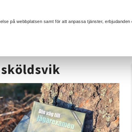
Sök
velse på webbplatsen samt för att anpassa tjänster, erbjudanden 
Om SV
Sta
MANG
Jägarexamen - Örnsköldsvik
sköldsvik