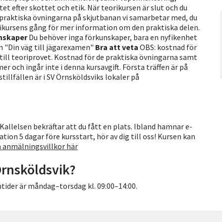
et efter skottet och etik. När teorikursen är slut och du
e praktiska övningarna på skjutbanan vi samarbetar med, du
rikursens gång för mer information om den praktiska delen.
nskaper
Du behöver inga förkunskaper, bara en nyfikenhet
n "Din väg till jägarexamen"
Bra att veta
OBS: kostnad för
till teoriprovet. Kostnad för de praktiska övningarna samt
och ingår inte i denna kursavgift. Första träffen är på
illfällen är i SV Örnsköldsviks lokaler på
 Kallelsen bekräftar att du fått en plats. Ibland hamnar e-
ion 5 dagar före kursstart, hör av dig till oss! Kursen kan
a anmälningsvillkor här
Örnsköldsvik?
tider är måndag–torsdag kl. 09:00–14:00.