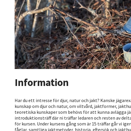
Information
Har du ett intresse för djur, natur och jakt? Kanske jägar
kunskap om djur och natur, om viltvård, jaktformer, jakth
teoretiska kunskaper som behövs för att kunna avlägga 
introduktionsträff där ni träffar ledaren och resten av d
för kursen. Under kursens gång som är 15 träffar går vi ig
fåglar, samtliga jaktmetoder, historia, eftersök och jakt