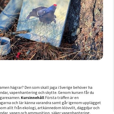
examen hägrar? Den som skall jaga i Sverige behöver ha
undar, vapenhantering och skytte. Genom kursen får du
jägarexamen.
Kursinnehåll
Första träffen är en
eltagarna och lär känna varandra samt går igenom upplägget
enom allt från ekologi, artkännedom klövvilt, däggdjur och
hundar, vapen och ammunition, säker vapenhantering,