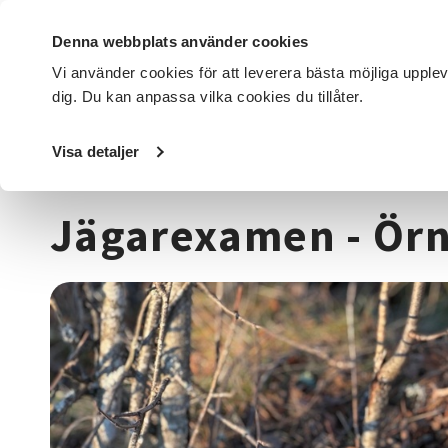
Denna webbplats använder cookies
Vi använder cookies för att leverera bästa möjliga upple
dig. Du kan anpassa vilka cookies du tillåter.
DET HÄR GÖR VI
FÖR DIG SOM
SÖK KURSER OCH EVENE
Visa detaljer
Startsida
/
Kurser och evenemang
/
Djur, natur & miljö
/
Jägarexamen - Örn