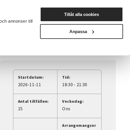
Lyssna
Tillåt alla cookies
och annonser till
rta studiecirkel
Cirkelledare
Nyheter
Avdelningar
Anpassa
Startdatum:
Tid:
2026-11-11
18:30 - 21:30
Antal tillfällen:
Veckodag:
15
Ons
Arrangemangsnr