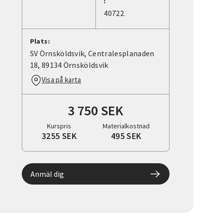
:
40722
Plats:
SV Örnsköldsvik, Centralesplanaden
18, 89134 Örnsköldsvik
Visa på karta
3 750 SEK
Kurspris
Materialkostnad
3255 SEK
495 SEK
Anmäl dig