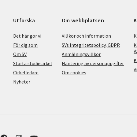
Utforska
Om webbplatsen
K
Det här gör vi
Villkor och information
K
För dig som
SVs Integritetspolicy, GDPR
K
V
Om SV
Anmälningsvillkor
K
Starta studiecirkel
Hantering av personuppgifter
V
Cirkelledare
Om cookies
Nyheter