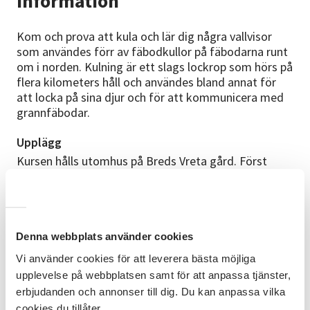
Information
Kom och prova att kula och lär dig några vallvisor
som användes förr av fäbodkullor på fäbodarna runt
om i norden. Kulning är ett slags lockrop som hörs på
flera kilometers håll och användes bland annat för
att locka på sina djur och för att kommunicera med
grannfäbodar.
Upplägg
Kursen hålls utomhus på Breds Vreta gård. Först
värmer vi upp kroppen och rösten med enkla rörelser
och sångövningar innan vallåtarna lärs ut på gehör
och vi går igenom kulningen. Ta gärna med frukt,
vattenflaska, utekläder efter väder och sittunderlag.
Ät gärna middag innan då vi kör med endast en kort
Denna webbplats använder cookies
paus.
Vi använder cookies för att leverera bästa möjliga
upplevelse på webbplatsen samt för att anpassa tjänster,
Förkunskaper
erbjudanden och annonser till dig. Du kan anpassa vilka
För dig som är nybörjare i kulning. Så inga
cookies du tillåter.