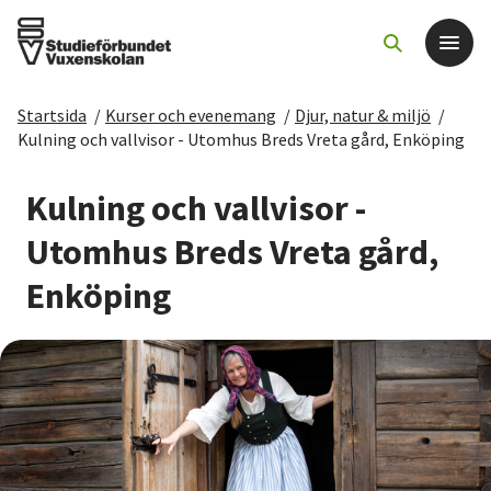
Startsida
/
Kurser och evenemang
/
Djur, natur & miljö
/
Det här gör vi
Kulning och vallvisor - Utomhus Breds Vreta gård, Enköping
För dig som
Kulning och vallvisor -
Utomhus Breds Vreta gård,
Sök kurser och evenemang
Enköping
Om SV
Starta studiecirkel
Cirkelledare