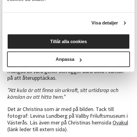
förkunskaper krävs, bara lust att prova på. Från 13 år
och uppåt utan övre åldersgräns.
Ledare
Visa detaljer
Christina Holmström leder kursen. Hon har haft flera
kurser/workshops i just kulning och blivit flitigt
Tillåt alla cookies
anlitad att uppträda solo på många event med
kulning och sång. Kulning uppkom långt tillbaka i
tiden ända från tidiga medeltiden och en del säger
Anpassa
att folkmusiken kom till ur den. Den är djupt rotad i
mångas av våra gener och ligger bara dold i väntan
på att återupptäckas.
”Att kula är att finna sin urkraft, sitt urtidsrop och
känslan av att hitta hem.”
Det är Christina som är med på bilden. Tack till
fotograf: Levina Lundberg på Vallby Friluftsmuseum i
Västerås. Läs även mer på Christinas hemsida
Ovakul
(länk leder till extern sida).