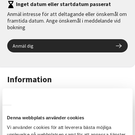
Inget datum eller startdatum passerat
Anmäl intresse för att deltagande eller önskemål om
framtida datum. Ange önskemål i meddelande vid
bokning
Anmäl dig
Information
Workshop i att göra kådsalva
Medverkande
Lars-erik Fridholm har gjort ett häfte med
Denna webbplats använder cookies
information som vi använder under workshopen. Det
Vi använder cookies för att leverera bästa möjliga
kommer dag och tid så snart vi har ett antl deltagare
upplevelse på webbplatsen samt för att anpassa tjänster,