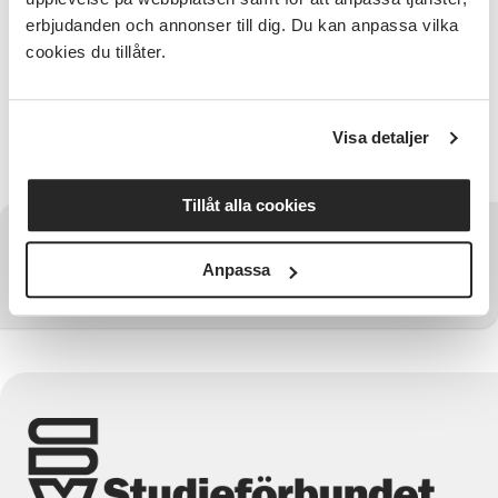
anmälda
erbjudanden och annonser till dig. Du kan anpassa vilka
Bra att veta
cookies du tillåter.
Vi skickar dig en kallelse/faktura före kursstart. Har
du uppgett en mejladress skickas kallelsen/fakturan
på mejl, annars kommer den med vanlig post.
Visa detaljer
Kostnadsfritt men anmälan krävs
Tillåt alla cookies
Har du några frågor?
Anpassa
Kontakta SV Kalmar län