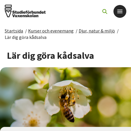
Startsida
/
Kurser och evenemang
/
Djur, natur & miljö
/
Det här gör vi
Lär dig göra kådsalva
För dig som
Lär dig göra kådsalva
Sök kurser och evenemang
Om SV
Starta studiecirkel
Cirkelledare