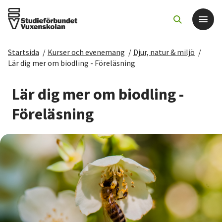
Startsida
/
Kurser och evenemang
/
Djur, natur & miljö
/
Det här gör vi
Lär dig mer om biodling - Föreläsning
För dig som
Lär dig mer om biodling -
Föreläsning
Sök kurser och evenemang
Om SV
Starta studiecirkel
Cirkelledare