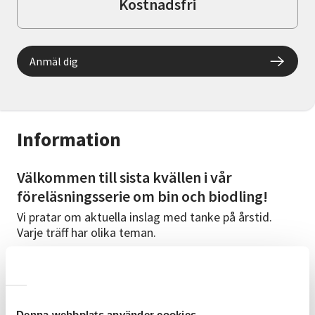
Kostnadsfri
Anmäl dig
Information
Välkommen till sista kvällen i vår
föreläsningsserie om bin och biodling!
Vi pratar om aktuella inslag med tanke på årstid.
Varje träff har olika teman.
Detta tillfälle pratar vi om:
Vad gav säsongen
Utvärdering
Denna webbplats använder cookies