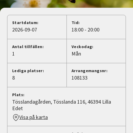
Nyheter
Avdelningar
Startdatum:
Tid:
2026-09-07
18:00 - 20:00
Lyssna
Antal tillfällen:
Veckodag:
1
Mån
Lediga platser:
Arrangemangsnr:
8
108133
Plats:
Tösslandagården, Tösslanda 116, 46394 Lilla
Edet
Visa på karta