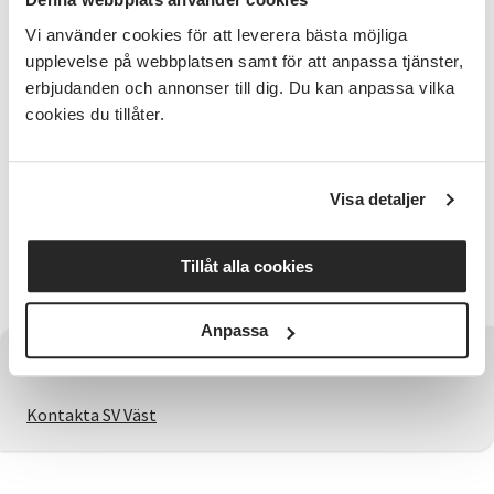
Våfflor och avslutning.
Vi använder cookies för att leverera bästa möjliga
Du behöver inte själv ha bin idag – även du som är
upplevelse på webbplatsen samt för att anpassa tjänster,
nyfiken och vill lära dig mer är varmt välkommen.
erbjudanden och annonser till dig. Du kan anpassa vilka
cookies du tillåter.
Anmälan:
Det är drop-in. Du får gärna anmäla dig, men det är
inget krav.
Visa detaljer
Kostnad
Föreläsningen är gratis och öppen för alla. I
Tillåt alla cookies
samarbete med Lilla Edetbygdens Biodlarförening
Anpassa
Har du några frågor?
Kontakta SV Väst