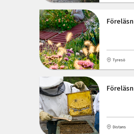
Henån
Föreläsn
Hjo
Hjorted
Hjälteby
Tyresö
Hudiksvall
Hultsfred
Föreläsn
Hälleviksstrand
Härjedalen
Härnösand
Jokkmokk
Distans