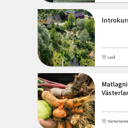
Jönköping
Kalix
Introkur
Karlshamn
Karlskrona
Kimstad
Laxå
Kinda
Kiruna
Matlagni
Västerla
Kisa
Klövsjö
Kramfors
Västerlanda