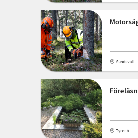
Östergötlands län
Färgelanda
Motorsåg
Föllinge
Gamleby
Grythyttan
Sundsvall
Gränna
Grästorp
Föreläsn
Grödinge
Gällivare
Gävle
Tyresö
Göteborg