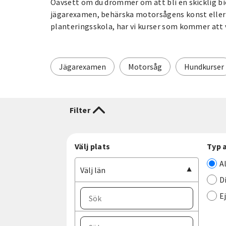
Oavsett om du drömmer om att bli en skicklig bio
jägarexamen, behärska motorsågens konst eller f
planteringsskola, har vi kurser som kommer att v
Jägarexamen
Motorsåg
Hundkurser
Filter
Välj plats
Typ 
A
Välj län
D
E
Välj ort
Välj län