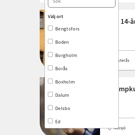
Blekinge län
Välj ort
Ska 14-å
Dalarnas län
Bengtsfors
Gotlands län
Boden
Gävleborgs län
Borgholm
Västerås
Hallands län
Borås
Jämtlands län
Boxholm
Svampk
Jönköpings län
Dalum
Kalmar län
Delsbo
Kronobergs län
Ed
Nässjö
Norrbottens län
Eksjö