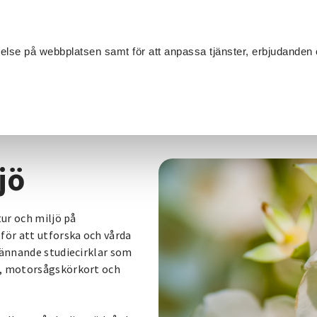
Sök
velse på webbplatsen samt för att anpassa tjänster, erbjudanden 
Om SV
Sta
MANG
jö
tur och miljö på
för att utforska och vårda
pännande studiecirklar som
n, motorsågskörkort och