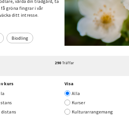
dlare, vårda din trädgård, ta
å gröna fingrar i vår
äcka ditt intresse.
Biodling
290
Träffar
av kurs
Visa
lla
Alla
istans
Kurser
j distans
Kulturarrangemang