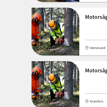
Skåne län
Ellös
Motorså
Stockholms län
Emmaboda
Södermanlands län
Enköping
Uppsala län
Eskilstuna
Härnösand
Värmlands län
Eslöv
Västerbottens län
Falkenberg
Motorsåg
Västernorrlands län
Falköping
Västmanlands län
Farsta
Västra Götalands län
Finspång
Örebro län
Kramfors
Flen