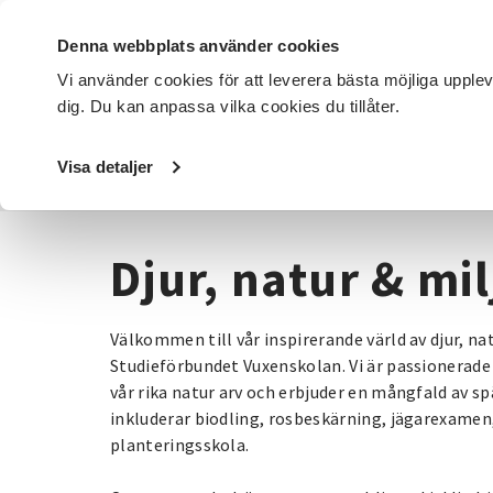
Denna webbplats använder cookies
Vi använder cookies för att leverera bästa möjliga upple
dig. Du kan anpassa vilka cookies du tillåter.
DET HÄR GÖR VI
FÖR DIG SOM
SÖK KURSER OCH EVENE
Visa detaljer
Startsida
/
Kurser och evenemang
/
Djur, natur & miljö
Djur, natur & mil
Välkommen till vår inspirerande värld av djur, na
Studieförbundet Vuxenskolan. Vi är passionerade 
vår rika natur arv och erbjuder en mångfald av s
inkluderar biodling, rosbeskärning, jägarexame
planteringsskola.