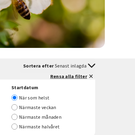
Sortera efter
Senast inlagda
Rensa alla filter
Startdatum
När som helst
Närmaste veckan
Närmaste månaden
Närmaste halvåret