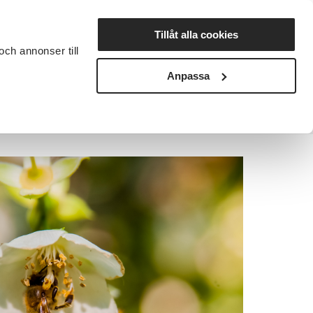
Lyssna
Tillåt alla cookies
och annonser till
rta studiecirkel
Cirkelledare
Nyheter
Avdelningar
Anpassa