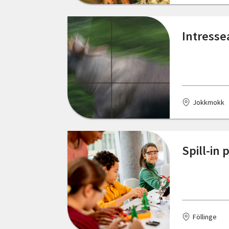
Kungsbacka
Köping
Intresse
Laxå
Lerum
Lidhult
Jokkmokk
Lilla Edet
Linköping
Spill-in 
Lit
Luleå
Lycksele
Föllinge