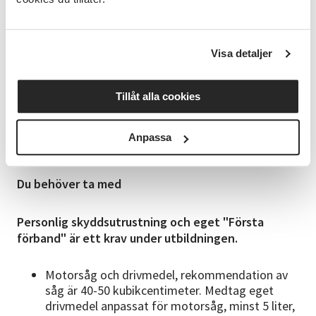
Riskmoment vid trädfällning och upparbetning
Arbetsteknik vid avverkning
Visa detaljer
Examination
Examinationen utförs externt efter att du har
genomfört utbildningen och betalas separat till
Tillåt alla cookies
examinatorn, ca 2000 kr+moms, samt 480+moms kr
för kort. Under pågående kurs kommer datum för
din examination att bestämmas tillsammans med
Anpassa
kursledarna utifrån dina önskemål.
Du behöver ta med
Personlig skyddsutrustning och eget "Första
förband" är ett krav under utbildningen.
Motorsåg och drivmedel, rekommendation av
såg är 40-50 kubikcentimeter. Medtag eget
drivmedel anpassat för motorsåg, minst 5 liter,