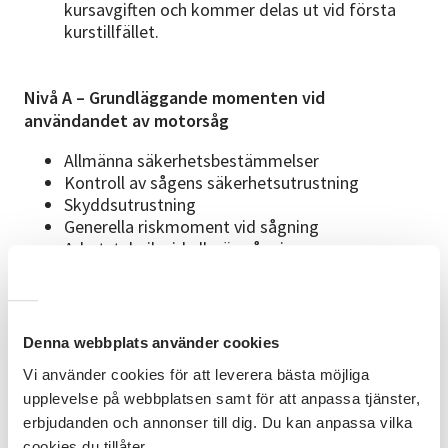
kursavgiften och kommer delas ut vid första
kurstillfället.
Nivå A – Grundläggande momenten vid
användandet av motorsåg
Allmänna säkerhetsbestämmelser
Kontroll av sågens säkerhetsutrustning
Skyddsutrustning
Generella riskmoment vid sågning
Arbetsteknik vid allmän sågning
Vård och skötsel av utrustning
Nivå B – Grundläggande momenten vid trädfällning
Denna webbplats använder cookies
Planering och rekognosering
Riktskär, fällskär och fällning
Vi använder cookies för att leverera bästa möjliga
Kvistning och kapning
upplevelse på webbplatsen samt för att anpassa tjänster,
Säkerhetsbestämmelser vid trädfällning
erbjudanden och annonser till dig. Du kan anpassa vilka
Metoder och hjälpmedel vid trädfällning
cookies du tillåter.