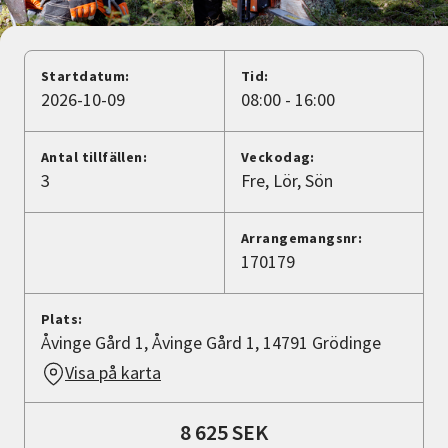
Nyheter
Avdelningar
Startdatum:
Tid:
2026-10-09
08:00 - 16:00
Lyssna
Antal tillfällen:
Veckodag:
3
Fre
Lör
Sön
Arrangemangsnr:
170179
Plats:
Åvinge Gård 1, Åvinge Gård 1, 14791 Grödinge
Visa på karta
8 625 SEK