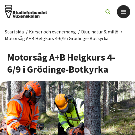
Startsida
/
Kurser och evenemang
/
Djur, natur & miljö
/
Det här gör vi
Motorsåg A+B Helgkurs 4-6/9 i Grödinge-Botkyrka
För dig som
Motorsåg A+B Helgkurs 4-
6/9 i Grödinge-Botkyrka
Sök kurser och evenemang
Om SV
Starta studiecirkel
Cirkelledare