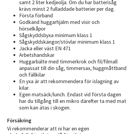
samt 2 liter kedjeolja. Om du har batterisåg
krävs minst 2 fulladdade batterier per dag.
Första förband
Godkänd huggarhjälm med visir och
hörselkåpor
Sågskyddsbyxa minimum klass 1
Sågskyddskängor/stövlar minimum klass 1
Jacka eller väst EN 471
Arbetshandskar
Huggarbälte med timmerkrok och fil/filmall
anpassat till din såg, timmersax, huggmåttband
och fällkilar
En yxa är att rekommendera för islagning av
kilar.
Egen matsäck/lunch. Endast vid första dagen
har du tillgång till en mikro därefter ta med mat
som kan ätas i skogen.
Försäkring
Vi rekommenderar att ni har en egen