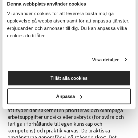
kontroll och säkerhet. (upp till max dubbla
Denna webbplats använder cookies
svärdslängden, ca 65 cm stubbdiameter vid 13”
Vi använder cookies för att leverera bästa möjliga
svärd) Kunskaper och färdigheter att använda olika
upplevelse på webbplatsen samt för att anpassa tjänster,
vanliga fällhjälpmedel. (minst brytjärn/trampjärn,
kilar och kanske även slana med piggar) Kunskaper
erbjudanden och annonser till dig. Du kan anpassa vilka
och färdigheter att kvista och kapa fällda träd på ett
cookies du tillåter.
för säkerheten och arbetsbelastningen bra sätt.
Kännedom om de speciella risker som är förknippat
med vindfällda träd, fastfällda träd och stammar i
Visa detaljer
spänn liksom översiktlig kännedom om några vanliga
arbetsmetoder. (Vrida ner träd med
brytjärn/vändband, baxa träd bakåt med
Tillåt alla cookies
massavedbit, rotvältor, kap i måttlig spänning inkl.
sågning från två håll och riskområden) Kunskaper
och färdigheter att använda och vårda tillbehör som
Anpassa
lyftsax, lyftkrok och måttband. Kunskaper och
attityder där säkerheten prioriteras och olämpliga
arbetsuppgifter undviks eller avbryts (för svåra och
farliga i förhållande till egen kunskap och
kompetens).och praktik varvas. De praktiska
omgångarna genomför vi på stående skog. Det