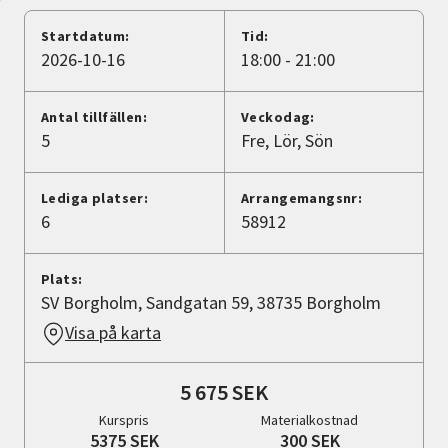
Nyheter
Startdatum:
Tid:
2026-10-16
18:00 - 21:00
Avdelningar
Antal tillfällen:
Veckodag:
5
Fre
Lör
Sön
Lyssna
Lediga platser:
Arrangemangsnr:
6
58912
Plats:
SV Borgholm, Sandgatan 59, 38735 Borgholm
Visa på karta
5 675 SEK
Kurspris
Materialkostnad
5375 SEK
300 SEK