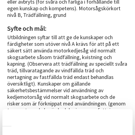
eller avbryts (för svåra och farliga i förhållande till
egen kunskap och kompetens). Motorsågskörkort
nivå B, Trädfällning, grund
Syfte och mål:
Utbildningen syftar till att ge de kunskaper och
färdigheter som utöver nivå A krävs för att på ett
säkert sätt använda motorkedjesåg vid normalt
skogsarbete såsom trädfällning, kvistning och
kapning. (Observera att trädfällning av speciellt svåra
träd, tillvaratagande av vindfällda träd och
nertagning av fastfällda träd endast behandlas
översiktligt). Kunskaper om gällande
säkerhetsbestämmelser vid användning av
kedjemotorsåg vid normalt skogsarbete och de
risker som är förknippat med användningen. (genom
t.ex. resterande berörda delar i sammanfattning av
AFS 2012:01) Kunskaper och färdigheter att
rekognosera, planera och genomföra trädfällning av
”normala” träd av varierande storlek med god