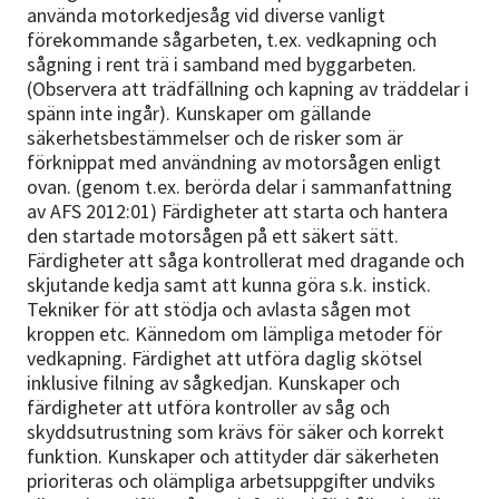
använda motorkedjesåg vid diverse vanligt
förekommande sågarbeten, t.ex. vedkapning och
sågning i rent trä i samband med byggarbeten.
(Observera att trädfällning och kapning av träddelar i
spänn inte ingår). Kunskaper om gällande
säkerhetsbestämmelser och de risker som är
förknippat med användning av motorsågen enligt
ovan. (genom t.ex. berörda delar i sammanfattning
av AFS 2012:01) Färdigheter att starta och hantera
den startade motorsågen på ett säkert sätt.
Färdigheter att såga kontrollerat med dragande och
skjutande kedja samt att kunna göra s.k. instick.
Tekniker för att stödja och avlasta sågen mot
kroppen etc. Kännedom om lämpliga metoder för
vedkapning. Färdighet att utföra daglig skötsel
inklusive filning av sågkedjan. Kunskaper och
färdigheter att utföra kontroller av såg och
skyddsutrustning som krävs för säker och korrekt
funktion. Kunskaper och attityder där säkerheten
prioriteras och olämpliga arbetsuppgifter undviks