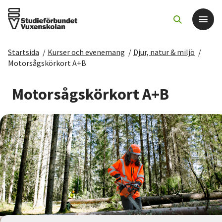
Startsida
/
Kurser och evenemang
/
Djur, natur & miljö
/
Det här gör vi
Motorsågskörkort A+B
För dig som
Motorsågskörkort A+B
Sök kurser och evenemang
Om SV
Starta studiecirkel
Cirkelledare