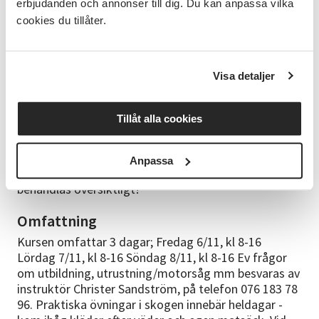
fastfällda träd och träd som skadats genom till
erbjudanden och annonser till dig. Du kan anpassa vilka
exempel vindfällning och snöbrott med god kontroll
cookies du tillåter.
och säkerhet, liksom att kunna bedöma vad som inte
kan/bör göras med motorsåg. God kännedom om
tillgängliga arbetsmetoder. Kunskaper och
Visa detaljer
färdigheter att använda olika kraftfulla
fällhjälpmedel som vinsch, fällriktare, flera kilar i
bredd och i flera lager. Kunskaper och färdigheter att
Tillåt alla cookies
fälla, kvista och kapa trädstammar och grenar i
spänn på ett säkert sätt. Observera att trädfällning
av speciellt svåra träd, tillvaratagande av vindfällda
Anpassa
träd och nertagning av fastfällda träd endast
behandlas översiktligt!
Omfattning
Kursen omfattar 3 dagar; Fredag 6/11, kl 8-16
Lördag 7/11, kl 8-16 Söndag 8/11, kl 8-16 Ev frågor
om utbildning, utrustning/motorsåg mm besvaras av
instruktör Christer Sandström, på telefon 076 183 78
96. Praktiska övningar i skogen innebär heldagar -