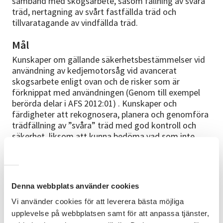
samband med skogsarbete, såsom fällning av svåra
träd, nertagning av svårt fastfällda träd och
tillvaratagande av vindfällda träd.
Mål
Kunskaper om gällande säkerhetsbestämmelser vid
användning av kedjemotorsåg vid avancerat
skogsarbete enligt ovan och de risker som är
förknippat med användningen (Genom till exempel
berörda delar i AFS 2012:01) . Kunskaper och
färdigheter att rekognosera, planera och genomföra
trädfällning av ”svåra” träd med god kontroll och
säkerhet, liksom att kunna bedöma vad som inte
kan/bör göras med motorsåg. God kännedom om
vilka möjligheter som finns att öka säkerheten
genom att välja lämplig fällmetod/fällredskap samt
utnyttja olika typer av åtgärder/säkringar vid särskilt
Denna webbplats använder cookies
känsliga fällningar som vid ledningar, vägar och hus.
Kunskaper och färdigheter att rekognosera, planera
Vi använder cookies för att leverera bästa möjliga
och genomföra uppröjning och tillvaratagande av
upplevelse på webbplatsen samt för att anpassa tjänster,