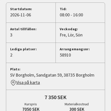
Nyheter
Startdatum:
Tid:
2026-11-06
08:00 - 16:00
Avdelningar
Antal tillfällen:
Veckodag:
3
Fre
Lör
Sön
Lyssna
Lediga platser:
Arrangemangsnr:
2
58910
Plats:
SV Borgholm, Sandgatan 59, 38735 Borgholm
Visa på karta
7 350 SEK
Kurspris
Materialkostnad
7050 SEK
300 SEK