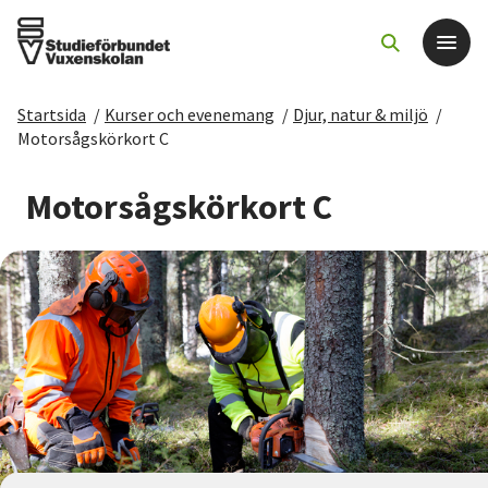
Startsida
/
Kurser och evenemang
/
Djur, natur & miljö
/
Det här gör vi
Motorsågskörkort C
För dig som
Motorsågskörkort C
Sök kurser och evenemang
Om SV
Starta studiecirkel
Cirkelledare