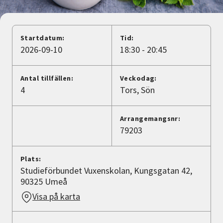
Nyheter
Avdelningar
Startdatum:
Tid:
2026-09-10
18:30 - 20:45
Lyssna
Antal tillfällen:
Veckodag:
4
Tors
Sön
Arrangemangsnr:
79203
Plats:
Studieförbundet Vuxenskolan, Kungsgatan 42,
90325 Umeå
Visa på karta