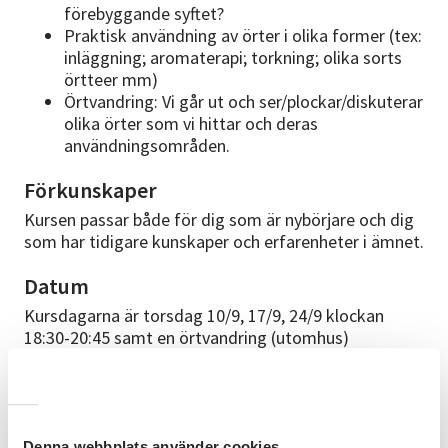
förebyggande syftet?
Praktisk användning av örter i olika former (tex:
inläggning; aromaterapi; torkning; olika sorts
örtteer mm)
Örtvandring: Vi går ut och ser/plockar/diskuterar
olika örter som vi hittar och deras
användningsområden.
Förkunskaper
Kursen passar både för dig som är nybörjare och dig
som har tidigare kunskaper och erfarenheter i ämnet.
Datum
Kursdagarna är torsdag 10/9, 17/9, 24/9 klockan
18:30-20:45 samt en örtvandring (utomhus)
söndagen den 20 september kl 15-17.15
Kvällsträffarna är i Studieförbundet Vuxenskolans
lokaler, örtvandringen är utomhus inom cykelavstånd
i Umeå.
Denna webbplats använder cookies