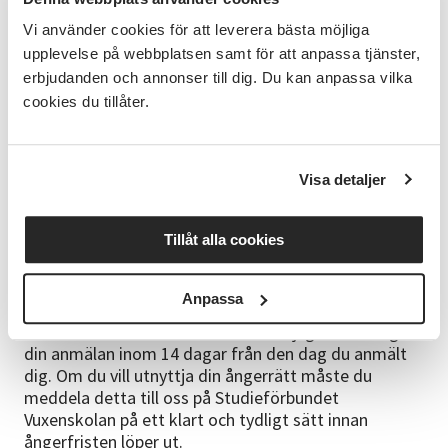
Vi använder cookies för att leverera bästa möjliga
upplevelse på webbplatsen samt för att anpassa tjänster,
Kursledaren
erbjudanden och annonser till dig. Du kan anpassa vilka
Anne Ouma har gedigen kunskap om örter och
cookies du tillåter.
förebyggande hälsa från två världsdelar.
Frågor
Visa detaljer
Rörande anmälan/faktura:
090-125585,
umea@sv.se
Rörande kursinnehåll/upplägg:
Tillåt alla cookies
malin.gruffman@sv.se, 072-595 49 26
Anmälningsinformation
Anpassa
Din anmälan är bindande. Du har möjlighet att ångra
din anmälan inom 14 dagar från den dag du anmält
dig. Om du vill utnyttja din ångerrätt måste du
meddela detta till oss på Studieförbundet
Vuxenskolan på ett klart och tydligt sätt innan
ångerfristen löper ut.