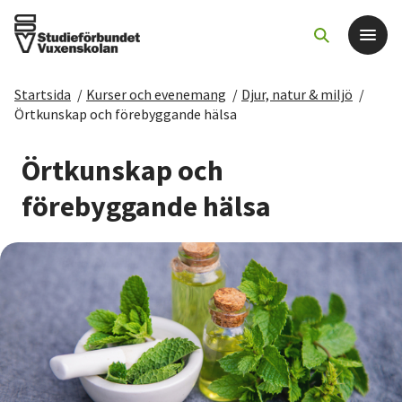
Startsida
/
Kurser och evenemang
/
Djur, natur & miljö
/
Det här gör vi
Örtkunskap och förebyggande hälsa
För dig som
Örtkunskap och
förebyggande hälsa
Sök kurser och evenemang
Om SV
Starta studiecirkel
Cirkelledare