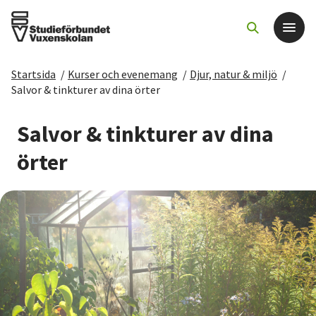
Startsida
/
Kurser och evenemang
/
Djur, natur & miljö
/
Det här gör vi
Salvor & tinkturer av dina örter
För dig som
Salvor & tinkturer av dina
örter
Sök kurser och evenemang
Om SV
Starta studiecirkel
Cirkelledare