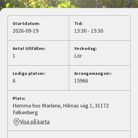
Nyheter
Avdelningar
Startdatum:
Tid:
2026-09-19
13:30 - 15:30
Lyssna
Antal tillfällen:
Veckodag:
1
Lör
Lediga platser:
Arrangemangsnr:
6
15966
Plats:
Hemma hos Marlene, Hilmas väg 1, 31172
Falkenberg
Visa på karta