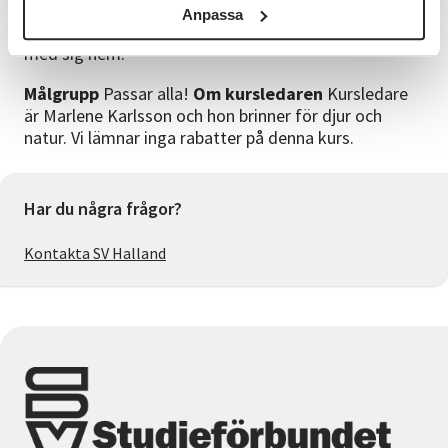
Glöm inte att Lunch bokas separat 125 kr Vid bokning
Anpassa
av heldag får man dessutom ett örtpaket som gåva
med sig hem.
Målgrupp
Passar alla!
Om kursledaren
Kursledare
är Marlene Karlsson och hon brinner för djur och
natur. Vi lämnar inga rabatter på denna kurs.
Har du några frågor?
Kontakta SV Halland