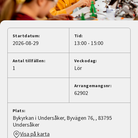
Nyheter
Avdelningar
Startdatum:
Tid:
2026-08-29
13:00 - 15:00
Lyssna
Antal tillfällen:
Veckodag:
1
Lör
Arrangemangsnr:
62902
Plats:
Bykyrkan i Undersåker, Byvägen 76, , 83795
Undersåker
Visa på karta