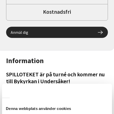
Kostnadsfri
Anmäl dig
Information
SPILLOTEKET är på turné och kommer nu
till Bykyrkan i Undersåker!
Välkomna att skapa, pyssla, och uppfinna med
kreativt spillmaterial från den jämtländska industrin.
Med sin mobila pop-up verkstad fylld med
Denna webbplats använder cookies
spillmaterial från jämtländska industrier förvandlas