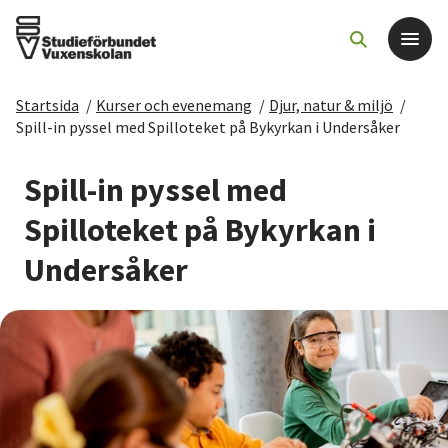
Startsida
/
Kurser och evenemang
/
Djur, natur & miljö
/
Det här gör vi
Spill-in pyssel med Spilloteket på Bykyrkan i Undersåker
För dig som
Spill-in pyssel med
Spilloteket på Bykyrkan i
Sök kurser och evenemang
Undersåker
Om SV
Starta studiecirkel
Cirkelledare