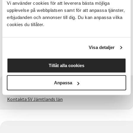
föreningslokaler, fritidshem och bygdegårdar till små
Vi använder cookies för att leverera bästa möjliga
tivolin av kreativitet och glädje.
upplevelse på webbplatsen samt för att anpassa tjänster,
erbjudanden och annonser till dig. Du kan anpassa vilka
Besökare i alla åldrar är välkomna att skapa och
cookies du tillåter.
pyssla med återbruksmaterial, låta sin fantasi och
påhittighet flöda bland färger, former och skön
musik.
Visa detaljer
Aktiviteten är kostnadsfri och arrangeras av
Spilloteket, Studieförbundet Vuxenskolan, COOP
Nord och Bykyrkan i Undersåker.
Tillåt alla cookies
Anpassa
Har du några frågor?
Kontakta SV Jämtlands län