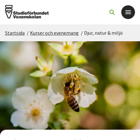
Startsida
/
Kurser och evenemang
/
Djur, natur & miljö
Det här gör vi
För dig som
Sök kurser och evenemang
Om SV
Starta studiecirkel
Cirkelledare