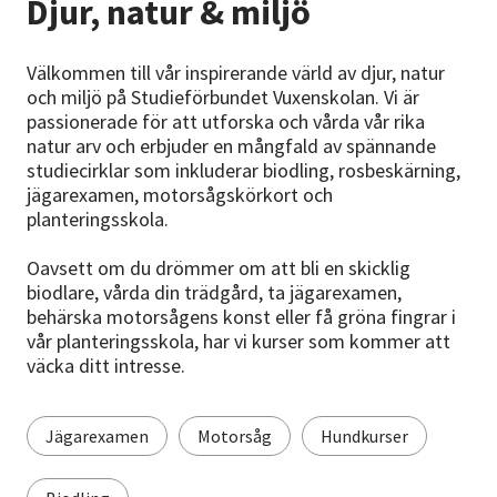
Djur, natur & miljö
Nyheter
Avdelningar
Välkommen till vår inspirerande värld av djur, natur
och miljö på Studieförbundet Vuxenskolan. Vi är
passionerade för att utforska och vårda vår rika
natur arv och erbjuder en mångfald av spännande
Lyssna
studiecirklar som inkluderar biodling, rosbeskärning,
jägarexamen, motorsågskörkort och
planteringsskola.
Oavsett om du drömmer om att bli en skicklig
biodlare, vårda din trädgård, ta jägarexamen,
behärska motorsågens konst eller få gröna fingrar i
vår planteringsskola, har vi kurser som kommer att
väcka ditt intresse.
Jägarexamen
Motorsåg
Hundkurser