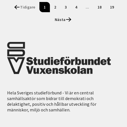
Tidigare
1
2
3
4
...
18
19
Nästa
Hela Sveriges studieförbund - Vi är en central
samhällsaktör som bidrar till demokrati och
delaktighet, positiv och hållbar utveckling för
människor, miljö och samhällen.