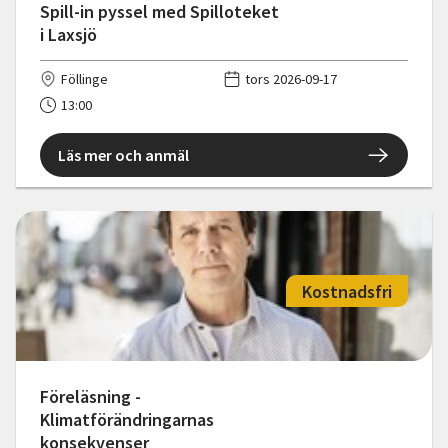
Spill-in pyssel med Spilloteket
i Laxsjö
Föllinge
tors 2026-09-17
13:00
Läs mer och anmäl
Kostnadsfri
Föreläsning -
Klimatförändringarnas
konsekvenser