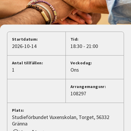
Nyheter
Avdelningar
Startdatum:
Tid:
Lyssna
2026-10-14
18:30 - 21:00
Antal tillfällen:
Veckodag:
1
Ons
Arrangemangsnr:
108297
Plats:
Studieförbundet Vuxenskolan, Torget, 56332
Gränna