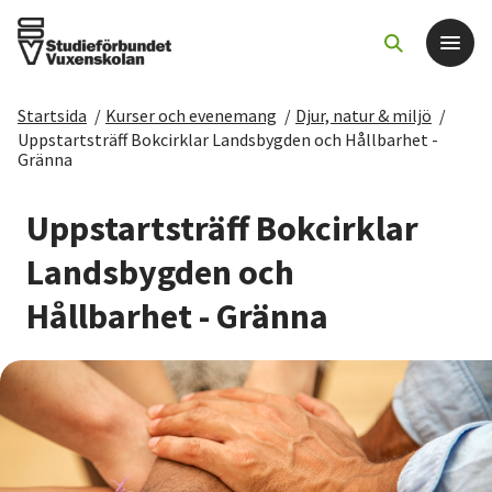
Startsida
/
Kurser och evenemang
/
Djur, natur & miljö
/
Det här gör vi
Uppstartsträff Bokcirklar Landsbygden och Hållbarhet -
Gränna
För dig som
Uppstartsträff Bokcirklar
Landsbygden och
Sök kurser och evenemang
Hållbarhet - Gränna
Om SV
Starta studiecirkel
Cirkelledare