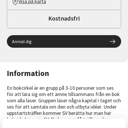
Visa på karta
Kostnadsfri
Anmäl dig
Information
En bokcirkel är en grupp på 3-10 personer som ses
för att lära sig om ett ämne tillsammans från en bok
som alla läser. Gruppen läser några kapital i taget och
ses för att samtala om den och utbyta idéer. Under
uppstartsträffen kommer SV berätta hur man har
bokcirkel genom SV. Du kommer få träffa andra
personer med samma intresse och börja forma