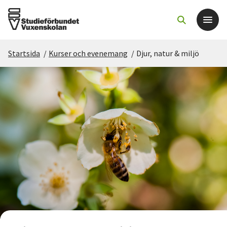
Startsida
/
Kurser och evenemang
/
Djur, natur & miljö
Det här gör vi
För dig som
Sök kurser och evenemang
Om SV
Starta studiecirkel
Cirkelledare