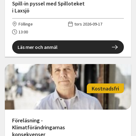
Spill-in pyssel med Spilloteket
i Laxsjö
Föllinge
tors 2026-09-17
13:00
Läs mer och anmäl
Kostnadsfri
Föreläsning -
Klimatförändringarnas
konsekvenser