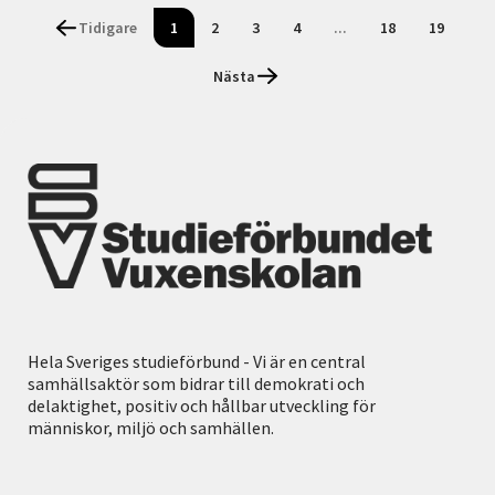
Tidigare
1
2
3
4
...
18
19
Nästa
Hela Sveriges studieförbund - Vi är en central
samhällsaktör som bidrar till demokrati och
delaktighet, positiv och hållbar utveckling för
människor, miljö och samhällen.