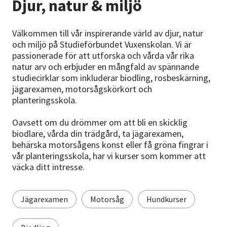
Djur, natur & miljö
Nyheter
Avdelningar
Välkommen till vår inspirerande värld av djur, natur
och miljö på Studieförbundet Vuxenskolan. Vi är
passionerade för att utforska och vårda vår rika
natur arv och erbjuder en mångfald av spännande
Lyssna
studiecirklar som inkluderar biodling, rosbeskärning,
jägarexamen, motorsågskörkort och
planteringsskola.
Oavsett om du drömmer om att bli en skicklig
biodlare, vårda din trädgård, ta jägarexamen,
behärska motorsågens konst eller få gröna fingrar i
vår planteringsskola, har vi kurser som kommer att
väcka ditt intresse.
Jägarexamen
Motorsåg
Hundkurser