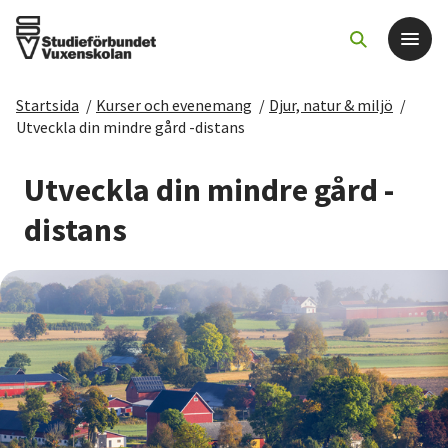
Startsida
/
Kurser och evenemang
/
Djur, natur & miljö
/
Det här gör vi
Utveckla din mindre gård -distans
För dig som
Utveckla din mindre gård -
distans
Sök kurser och evenemang
Om SV
Starta studiecirkel
Cirkelledare