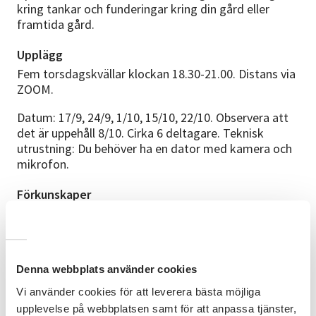
kring tankar och funderingar kring din gård eller
framtida gård.
Upplägg
Fem torsdagskvällar klockan 18.30-21.00. Distans via
ZOOM.
Datum: 17/9, 24/9, 1/10, 15/10, 22/10. Observera att
det är uppehåll 8/10. Cirka 6 deltagare. Teknisk
utrustning: Du behöver ha en dator med kamera och
mikrofon.
Förkunskaper
Inga förkunskaper krävs.
Ledare
Annette Westerberg driver tillsammans med sin
Denna webbplats använder cookies
make ett mindre lantbruk med fårproduktion samt
Vi använder cookies för att leverera bästa möjliga
skogsförvaltning. Hon har mångårig erfarenhet av
djurhållning samt arbete med naturvård. Annette
upplevelse på webbplatsen samt för att anpassa tjänster,