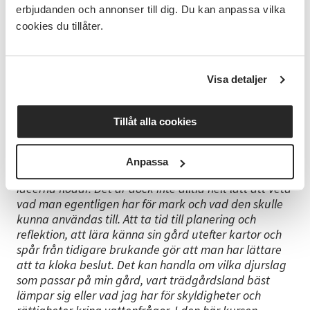
leder sedan 2011 fårkurser men även hönskurser,
erbjudanden och annonser till dig. Du kan anpassa vilka
naturkurser och jobbade nyligen under fem år som
cookies du tillåter.
cirkelledare för en studiecirkel kring skötsel av diken
i odlingslandskapet. Som rådgivare/kursledare ser
hon till att frekvent kompetensutveckla sig inom
Visa detaljer
lant- och skogsbruk och har dessutom senaste åren
läst olika universitetskurser inom klimatologi,
meteorologi och geologi. Annette gick även nyligen
Tillåt alla cookies
en ettårig yrkesutbildning kring våtmarker samt en
yrkesutbildning kring digital affärsutveckling.
Anpassa
"Att förvalta en gård är väldigt spännande och
idéerna flödar. Det är dock inte alltid helt lätt att veta
vad man egentligen har för mark och vad den skulle
kunna användas till. Att ta tid till planering och
reflektion, att lära känna sin gård utefter kartor och
spår från tidigare brukande gör att man har lättare
att ta kloka beslut. Det kan handla om vilka djurslag
som passar på min gård, vart trädgårdsland bäst
lämpar sig eller vad jag har för skyldigheter och