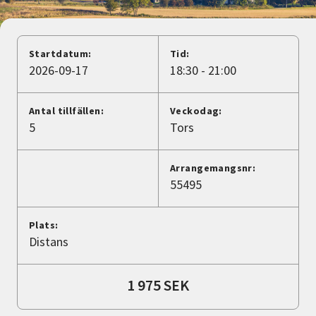
Nyheter
Avdelningar
Startdatum:
Tid:
2026-09-17
18:30 - 21:00
Lyssna
Antal tillfällen:
Veckodag:
5
Tors
Arrangemangsnr:
55495
Plats:
Distans
1 975 SEK