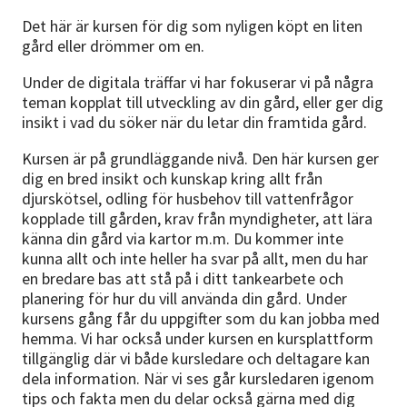
Det här är kursen för dig som nyligen köpt en liten
gård eller drömmer om en.
Under de digitala träffar vi har fokuserar vi på några
teman kopplat till utveckling av din gård, eller ger dig
insikt i vad du söker när du letar din framtida gård.
Kursen är på grundläggande nivå. Den här kursen ger
dig en bred insikt och kunskap kring allt från
djurskötsel, odling för husbehov till vattenfrågor
kopplade till gården, krav från myndigheter, att lära
känna din gård via kartor m.m. Du kommer inte
kunna allt och inte heller ha svar på allt, men du har
en bredare bas att stå på i ditt tankearbete och
planering för hur du vill använda din gård. Under
kursens gång får du uppgifter som du kan jobba med
hemma. Vi har också under kursen en kursplattform
tillgänglig där vi både kursledare och deltagare kan
dela information. När vi ses går kursledaren igenom
tips och fakta men du delar också gärna med dig